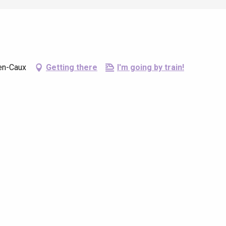
-en-Caux
Getting there
I'm going by train!