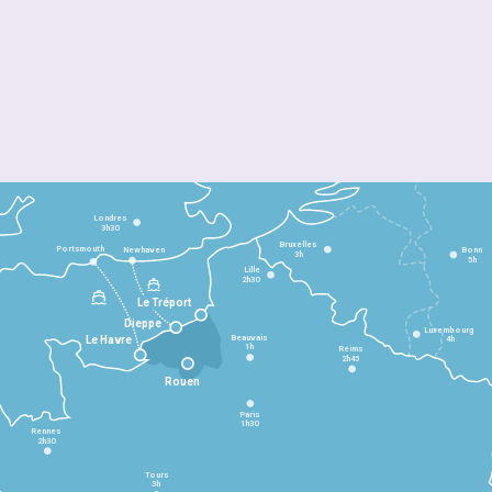
Londres
3h30
Bruxelles
Portsmouth
Newhaven
Bonn
3h
5h
Lille
2h30
Le Tréport
Dieppe
Luxembourg
Beauvais
4h
Le Havre
1h
Reims
2h45
Rouen
Paris
1h30
Rennes
2h30
Tours
3h