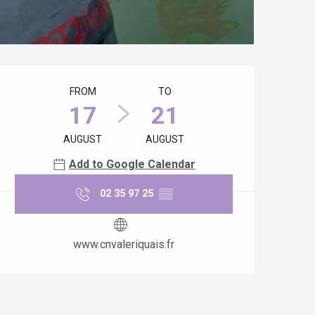
Opening hours & contact details
FROM
TO
17
21
AUGUST
AUGUST
Add to Google Calendar
02 35 97 25
▒▒
www.cnvaleriquais.fr