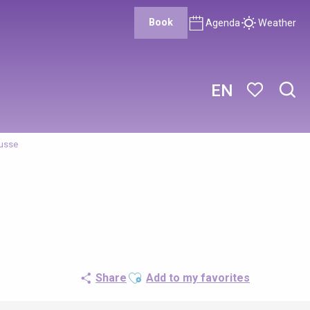
Book
Agenda
Weather
EN
Sear
Voir les favor
ousse
Ajouter aux favoris
Share
Add to my favorites