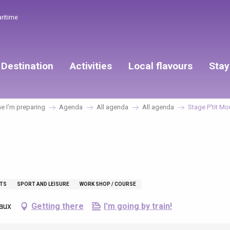
aritime
Destination
Activities
Local flavours
Stay
 I’m preparing
Agenda
All agenda
All agenda
Stage P'tit M
TS
SPORT AND LEISURE
WORK SHOP / COURSE
Caux
Getting there
I'm going by train!