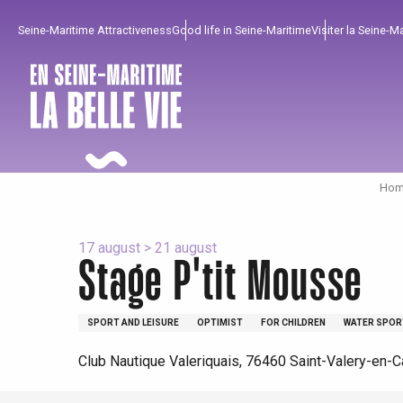
Aller
Seine-Maritime Attractiveness
Good life in Seine-Maritime
Visiter la Seine-M
au
contenu
principal
Home
17 august > 21 august
Stage P'tit Mousse
To enjoy
Must-sees
From our region !
SPORT AND LEISURE
OPTIMIST
FOR CHILDREN
WATER SPOR
Club Nautique Valeriquais, 76460 Saint-Valery-en-
All agenda
Trendy places
Seaside breaks
Spring
Best brunches
Train trips