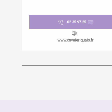
02 35 97 25
▒▒
www.cnvaleriquais.fr