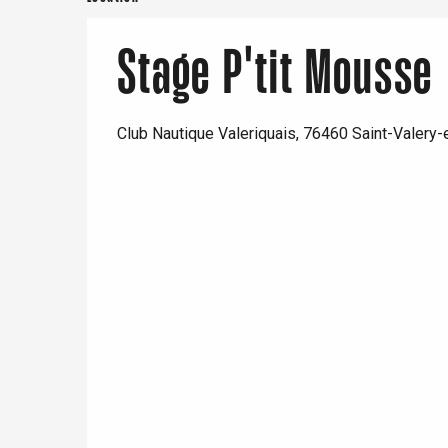
Paris 1h30
Stage P'tit Mousse
Club Nautique Valeriquais, 76460 Saint-Valery
e
tay