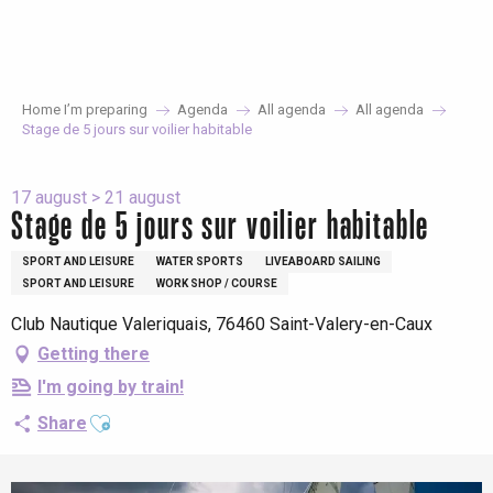
Aller
au
contenu
principal
Home I’m preparing
Agenda
All agenda
All agenda
Stage de 5 jours sur voilier habitable
17 august > 21 august
Stage de 5 jours sur voilier habitable
SPORT AND LEISURE
WATER SPORTS
LIVEABOARD SAILING
SPORT AND LEISURE
WORK SHOP / COURSE
Club Nautique Valeriquais, 76460 Saint-Valery-en-Caux
Getting there
I'm going by train!
Ajouter aux favoris
Share