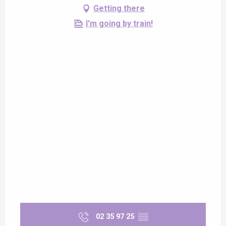
Getting there
I'm going by train!
02 35 97 25
▒▒