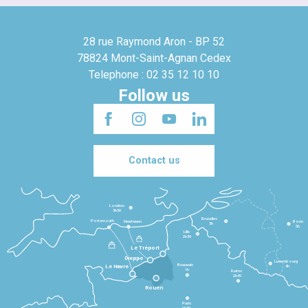
28 rue Raymond Aron - BP 52
78824 Mont-Saint-Agnan Cedex
Telephone : 02 35 12 10 10
Follow us
Contact us
Londres
3h30
Bruxelles
Portsmouth
Newhaven
Bonn
3h
5h
Lille
2h30
Le Tréport
Dieppe
Luxembourg
Beauvais
4h
Le Havre
1h
Reims
2h45
Rouen
Paris
1h30