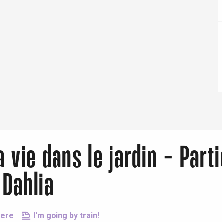
Eaux
a vie dans le jardin - Parti
 Dahlia
here
I'm going by train!