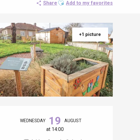
Ajouter aux favoris
Share
Add to my favorites
+1 picture
Opening hours & contact details
19
WEDNESDAY
AUGUST
at 14:00