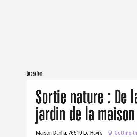
Offranville
t-Valery-en-Caux
er
e
Neufchâtel-en-Bray
Doudeville
Val-de-Scie
etot
Location
Forges-les-
Clères
Buchy
Sortie nature : De l
en-Seine
Duclair
jardin de la maison
Rouen
Maison Dahlia, 76610 Le Havre
Getting t