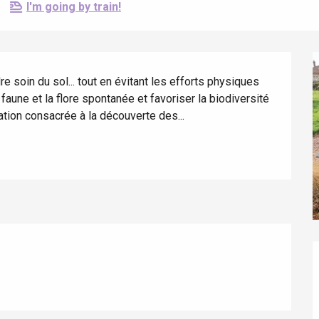
I'm going by train!
soin du sol... tout en évitant les efforts physiques 
aune et la flore spontanée et favoriser la biodiversité 
imation consacrée à la découverte des...
éport
Lille 2h30
ur-Bresle