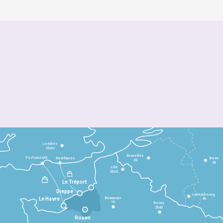
Londres
3h30
Bruxelles
Portsmouth
Newhaven
Bonn
3h
5h
Lille
2h30
Le Tréport
Dieppe
Luxembourg
Beauvais
4h
Le Havre
1h
Reims
2h45
Rouen