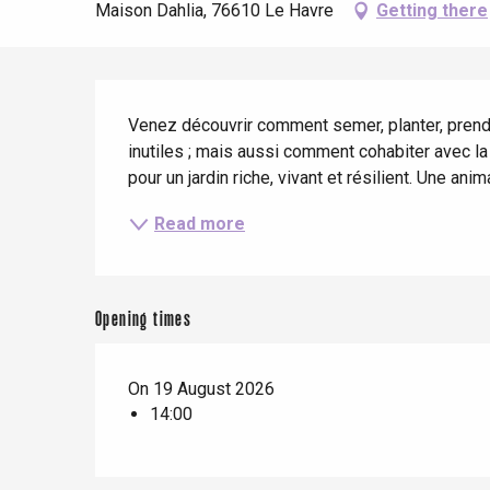
Spring
Best brunches
Train trips
Maison Dahlia, 76610 Le Havre
Getting there
When it rains
Restaurants with a
Cycling holidays
view
With children
Description
Between friends
Venez découvrir comment semer, planter, prendre 
inutiles ; mais aussi comment cohabiter avec la f
pour un jardin riche, vivant et résilient. Une an
Read more
Le Tr
Opening times
Eu
On 19 August 2026
Criel-sur-Mer
14:00
Blangy-s
Dieppe