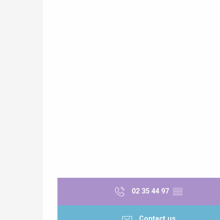
Paris 1h30
e
tay
02 35 44 97
▒▒
Contact us