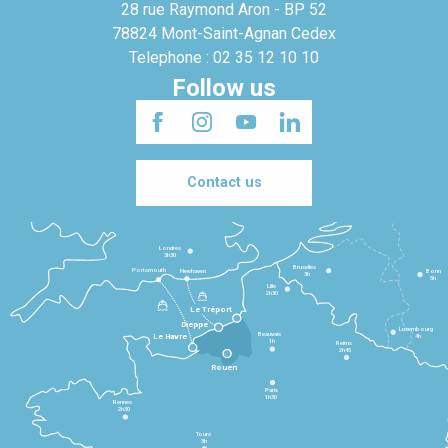
28 rue Raymond Aron - BP 52
78824 Mont-Saint-Agnan Cedex
Telephone : 02 35 12 10 10
Follow us
Contact us
Londres
3h30
Bruxelles
Portsmouth
Newhaven
Bonn
3h
5h
Lille
2h30
Le Tréport
Dieppe
Luxembourg
Beauvais
4h
Le Havre
1h
Reims
2h45
Rouen
Paris
1h30
Rennes
2h30
Tours
3h