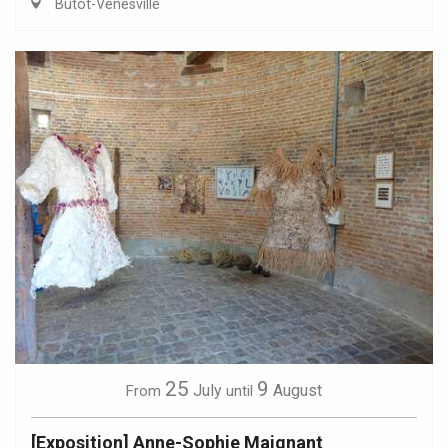
Butot-Vénesville
25
9
July
August
From
until
[Exposition] Anne-Sophie Maignant