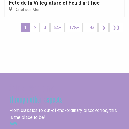
Fête de la Villégiature et Feu d'artifice
Criel-sur-Mer
1
2
3
64+
128+
193
❯
❯❯
Seine-Maritime
Through other aspects
From classics to out-of-the-ordinary discoveries, this
is the place to be!