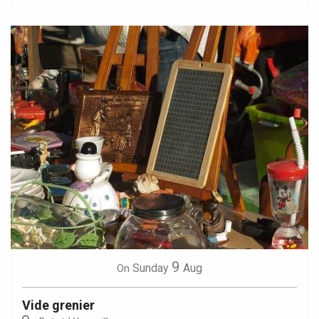
9
Sunday
Aug
On
Vide grenier