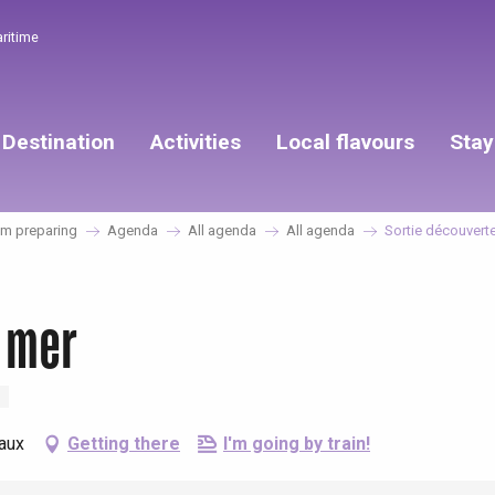
aritime
Destination
Activities
Local flavours
Stay
’m preparing
Agenda
All agenda
All agenda
Sortie découvert
 mer
Caux
Getting there
I'm going by train!