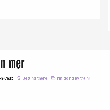
Eaux
en mer
-en-Caux
Getting there
I'm going by train!