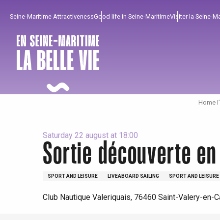
Aller
Seine-Maritime Attractiveness
Good life in Seine-Maritime
Visiter la Seine-M
au
contenu
principal
Home I
Saturday 22 august at 18:00
Sortie découverte en
To enjoy
Must-sees
From our region !
SPORT AND LEISURE
LIVEABOARD SAILING
SPORT AND LEISURE
All agenda
Trendy places
Seaside breaks
Club Nautique Valeriquais, 76460 Saint-Valery-en-
Spring
Best brunches
Train trips