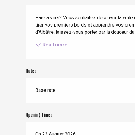
When it rains
Restaurants with a
Cycling holidays
Description
view
With children
Paré à virer? Vous souhaitez découvrir la voile 
tirer vos premiers bords et apprendre vos pre
Between friends
d’Albâtre, laissez-vous porter par la douceur du v
Read more
Le Tr
Eu
Rates
Criel-sur-Mer
Base rate
Blangy-s
Dieppe
Offranville
Opening times
t-Valery-en-Caux
er
On 22 August 2026