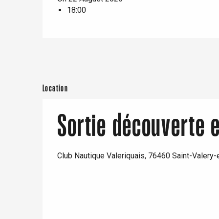
18:00
e
Neufchâtel-en-Bray
Doudeville
Val-de-Scie
etot
Forges-les-
Clères
Location
Buchy
en-Seine
Duclair
Sortie découverte 
Rouen
Club Nautique Valeriquais, 76460 Saint-Valery
Paris 1h30