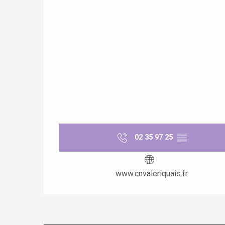
e
tay
02 35 97 25
▒▒
www.cnvaleriquais.fr