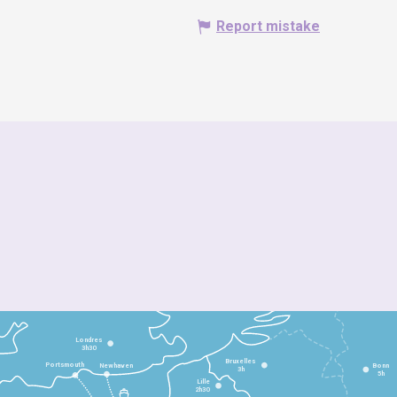
Report mistake
Londres
3h30
Bruxelles
Portsmouth
Newhaven
Bonn
3h
5h
Lille
2h30