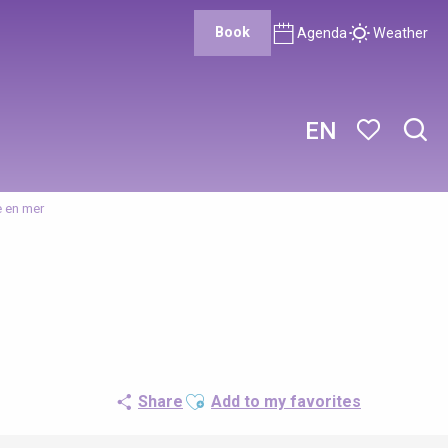
Book
Agenda
Weather
EN
Sear
Voir les favor
e en mer
Ajouter aux favoris
Share
Add to my favorites