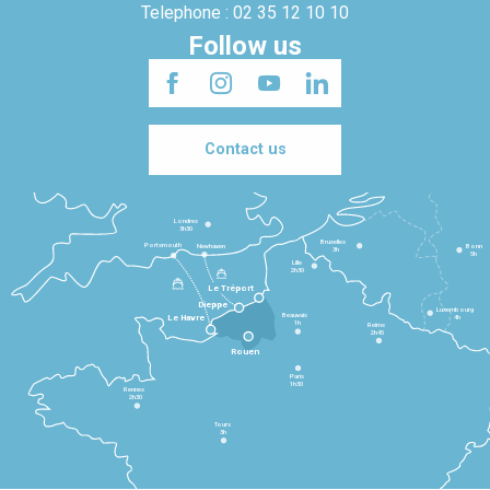
Telephone : 02 35 12 10 10
Follow us
Contact us
Londres
3h30
Bruxelles
Portsmouth
Newhaven
Bonn
3h
5h
Lille
2h30
Le Tréport
Dieppe
Luxembourg
Beauvais
4h
Le Havre
1h
Reims
2h45
Rouen
Paris
1h30
Rennes
2h30
Tours
3h