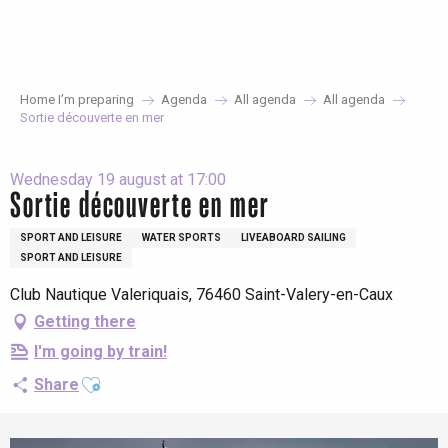
Aller
au
contenu
principal
Home I’m preparing
Agenda
All agenda
All agenda
Sortie découverte en mer
Wednesday 19 august at 17:00
Sortie découverte en mer
SPORT AND LEISURE
WATER SPORTS
LIVEABOARD SAILING
SPORT AND LEISURE
Club Nautique Valeriquais, 76460 Saint-Valery-en-Caux
Getting there
I'm going by train!
Ajouter aux favoris
Share