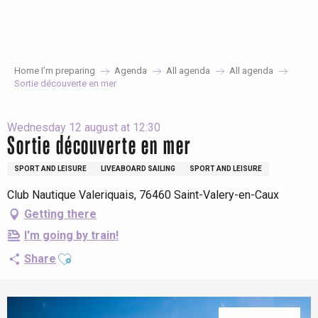
Aller
au
contenu
principal
Home I’m preparing
Agenda
All agenda
All agenda
Sortie découverte en mer
Wednesday 12 august at 12:30
Sortie découverte en mer
SPORT AND LEISURE
LIVEABOARD SAILING
SPORT AND LEISURE
Club Nautique Valeriquais, 76460 Saint-Valery-en-Caux
Getting there
I'm going by train!
Ajouter aux favoris
Share