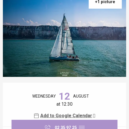
+1 picture
Opening hours & contact details
12
WEDNESDAY
AUGUST
at 12:30
Add to Google Calendar
02 35 97 25
▒▒