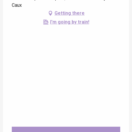
Caux
Getting there
I'm going by train!