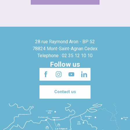
28 rue Raymond Aron - BP 52
78824 Mont-Saint-Agnan Cedex
Telephone : 02 35 12 10 10
Follow us
Contact us
Londres
3h30
Bruxelles
Portsmouth
Newhaven
Bonn
3h
5h
Lille
2h30
Le Tréport