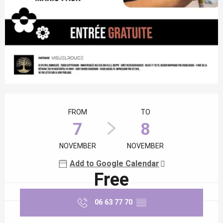
Opening hours & contact details
FROM
TO
7
8
NOVEMBER
NOVEMBER
Add to Google Calendar
Free
06 63 77 70
▒▒