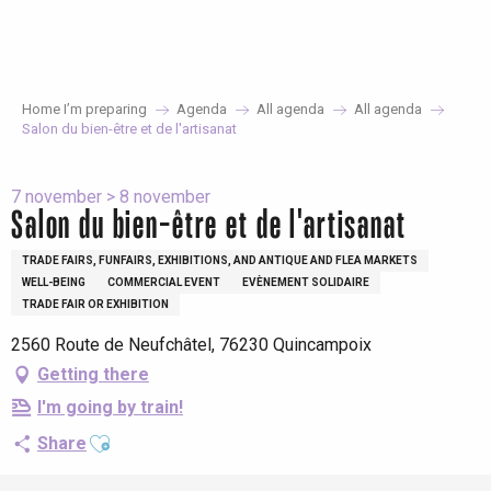
Aller
au
contenu
principal
Home I’m preparing
Agenda
All agenda
All agenda
Salon du bien-être et de l'artisanat
7 november > 8 november
Salon du bien-être et de l'artisanat
TRADE FAIRS, FUNFAIRS, EXHIBITIONS, AND ANTIQUE AND FLEA MARKETS
WELL-BEING
COMMERCIAL EVENT
EVÈNEMENT SOLIDAIRE
TRADE FAIR OR EXHIBITION
2560 Route de Neufchâtel, 76230 Quincampoix
Getting there
I'm going by train!
Ajouter aux favoris
Share