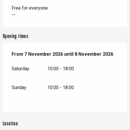
Free for everyone
—
Opening times
From
From
7 November 2026
7 November 2026
until
until
8 November 2026
8 November 2026
Saturday
10:00 - 18:00
Sunday
10:00 - 18:00
Location