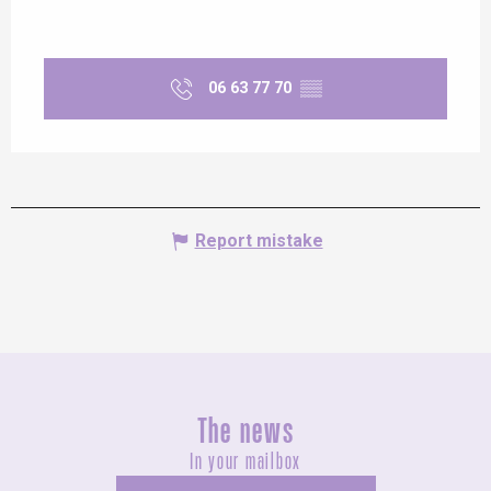
06 63 77 70
▒▒
Report mistake
The news
In your mailbox