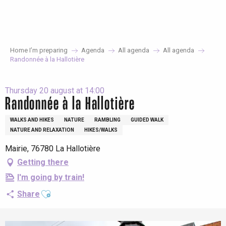
Aller
au
contenu
principal
Home I’m preparing
Agenda
All agenda
All agenda
Randonnée à la Hallotière
Thursday 20 august at 14:00
Randonnée à la Hallotière
WALKS AND HIKES
NATURE
RAMBLING
GUIDED WALK
NATURE AND RELAXATION
HIKES/WALKS
Mairie, 76780 La Hallotière
Getting there
I'm going by train!
Ajouter aux favoris
Share