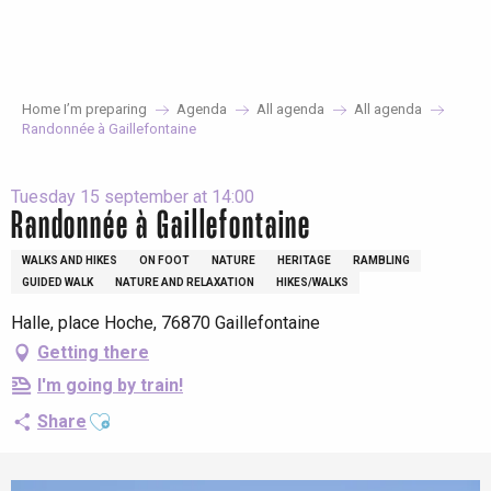
Aller
au
contenu
principal
Home I’m preparing
Agenda
All agenda
All agenda
Randonnée à Gaillefontaine
Tuesday 15 september at 14:00
Randonnée à Gaillefontaine
WALKS AND HIKES
ON FOOT
NATURE
HERITAGE
RAMBLING
GUIDED WALK
NATURE AND RELAXATION
HIKES/WALKS
Halle, place Hoche, 76870 Gaillefontaine
Getting there
I'm going by train!
Ajouter aux favoris
Share