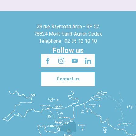
28 rue Raymond Aron - BP 52
78824 Mont-Saint-Agnan Cedex
Telephone : 02 35 12 10 10
Follow us
Contact us
Londres
3h30
Bruxelles
Portsmouth
Newhaven
Bonn
3h
5h
Lille
2h30
Le Tréport
Dieppe
Luxembourg
Beauvais
4h
Le Havre
1h
Reims
2h45
Rouen