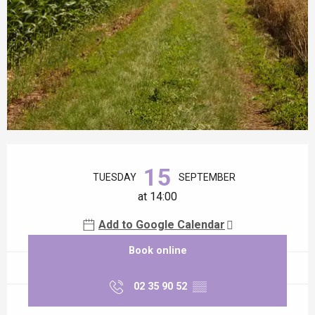
Opening hours & contact details
15
TUESDAY
SEPTEMBER
at 14:00
Add to Google Calendar
Book online
02 35 90 52
▒▒