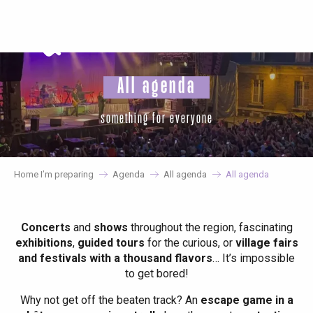
Aller
au
contenu
principal
All agenda
something for everyone
Home I’m preparing
Agenda
All agenda
All agenda
Concerts
and
shows
throughout the region, fascinating
exhibitions
,
guided tours
for the curious, or
village fairs
and festivals with a thousand flavors
… It’s impossible
to get bored!
Why not get off the beaten track? An
escape game in a