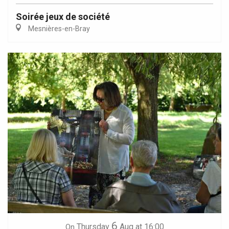
Soirée jeux de société
Mesnières-en-Bray
6
Thursday
Aug
at 16:00
On