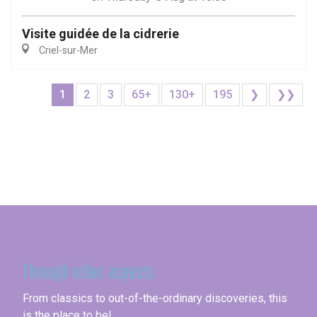
Visite guidée de la cidrerie
Criel-sur-Mer
1
2
3
65+
130+
195
❯
❯❯
Seine-Maritime
Through other aspects
From classics to out-of-the-ordinary discoveries, this
is the place to be!