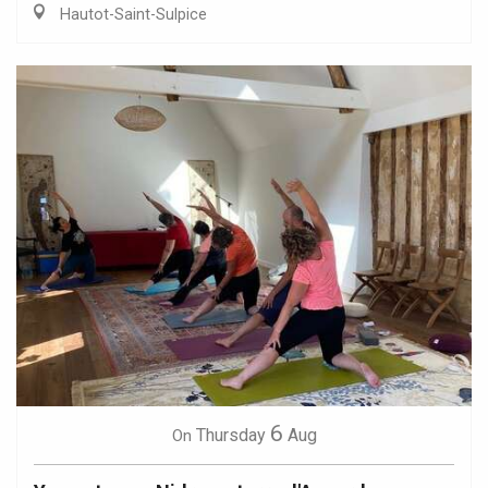
Hautot-Saint-Sulpice
6
Thursday
Aug
On