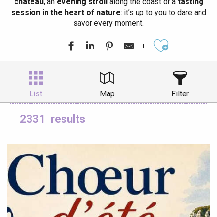
château
, an
evening stroll
along the coast or a
tasting
session in the heart of nature
: it’s up to you to dare and
savor every moment.
Ajouter aux
List
Map
Filter
2331
results