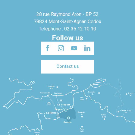
28 rue Raymond Aron - BP 52
78824 Mont-Saint-Agnan Cedex
Telephone : 02 35 12 10 10
Follow us
Contact us
Londres
3h30
Bruxelles
Portsmouth
Newhaven
Bonn
3h
5h
Lille
2h30
Le Tréport
Dieppe
Luxembourg
Beauvais
4h
Le Havre
1h
Reims
2h45
Rouen
Paris
1h30
Rennes
2h30