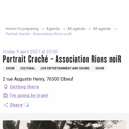
Aller
au
contenu
principal
Home I’m preparing
Agenda
All agenda
All agenda
Portrait Craché - Association Rions noiR
Friday 9 april 2027 at 20:30
Portrait Craché - Association Rions noiR
SHOW
CULTURAL
LIVE ENTERTAINMENT AND SHOWS
SHOW
2 rue Augustin Henry, 76500 Elbeuf
Getting there
I'm going by train!
Ajouter aux favoris
Share