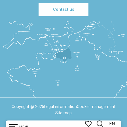
Contact us
Londres
3h30
Bruxelles
Portsmouth
Newhaven
Bonn
3h
5h
Lille
2h30
Le Tréport
Dieppe
Luxembourg
Beauvais
4h
Le Havre
1h
Reims
2h45
Rouen
Paris
1h30
Rennes
2h30
Tours
3h
Copyright @ 2025
Legal information
Cookie management
Site map
EN