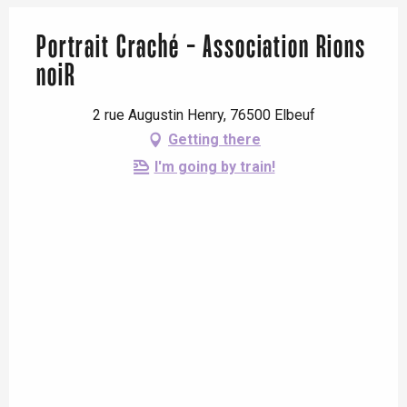
Portrait Craché - Association Rions
noiR
2 rue Augustin Henry, 76500 Elbeuf
Getting there
I'm going by train!