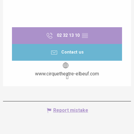
02 32 13 10
▒▒
Contact us
www.cirquetheatre-elbeuf.com
Report mistake