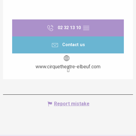
02 32 13 10
▒▒
Contact us
www.cirquetheatre-elbeuf.com
Report mistake