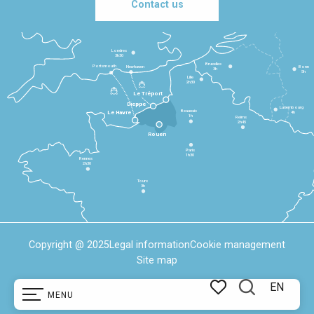
Contact us
Londres
3h30
Bruxelles
Portsmouth
Newhaven
Bonn
3h
5h
Lille
2h30
Le Tréport
Dieppe
Luxembourg
Beauvais
4h
Le Havre
1h
Reims
2h45
Rouen
Paris
1h30
Rennes
2h30
Tours
3h
Copyright @ 2025
Legal information
Cookie management
Site map
EN
MENU
Search
Voir les favoris