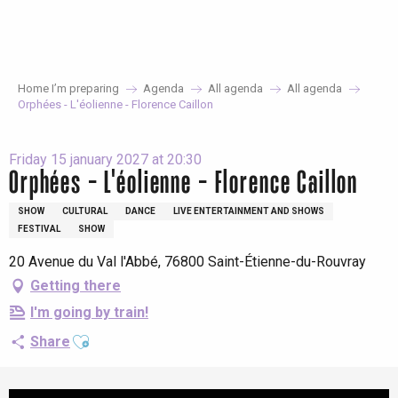
Aller
au
contenu
principal
Home I’m preparing
Agenda
All agenda
All agenda
Orphées - L'éolienne - Florence Caillon
Friday 15 january 2027 at 20:30
Orphées - L'éolienne - Florence Caillon
SHOW
CULTURAL
DANCE
LIVE ENTERTAINMENT AND SHOWS
FESTIVAL
SHOW
20 Avenue du Val l'Abbé, 76800 Saint-Étienne-du-Rouvray
Getting there
I'm going by train!
Ajouter aux favoris
Share