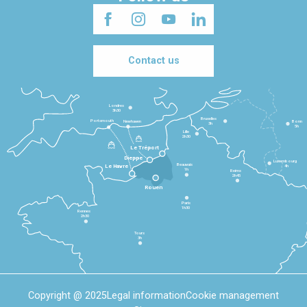
Contact us
Londres
3h30
Bruxelles
Portsmouth
Newhaven
Bonn
3h
5h
Lille
2h30
Le Tréport
Dieppe
Luxembourg
Beauvais
4h
Le Havre
1h
Reims
2h45
Rouen
Paris
1h30
Rennes
2h30
Tours
3h
Copyright @ 2025
Legal information
Cookie management