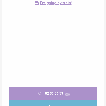
I'm going by train!
02 35 50 53
▒▒