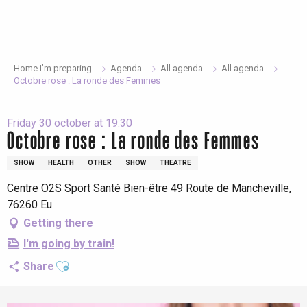
Aller
au
contenu
principal
Home I’m preparing
Agenda
All agenda
All agenda
Octobre rose : La ronde des Femmes
Friday 30 october at 19:30
Octobre rose : La ronde des Femmes
SHOW
HEALTH
OTHER
SHOW
THEATRE
Centre O2S Sport Santé Bien-être 49 Route de Mancheville,
76260 Eu
Getting there
I'm going by train!
Ajouter aux favoris
Share