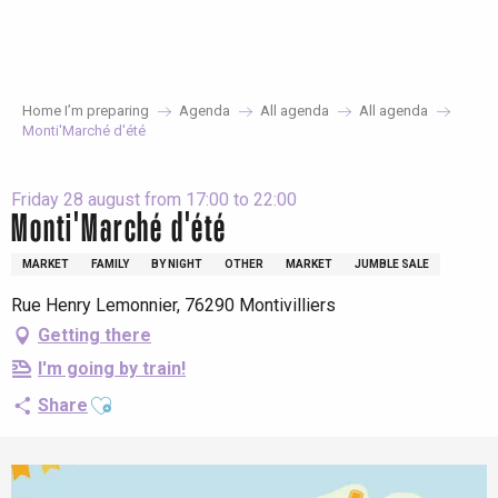
Aller
au
contenu
principal
Home I’m preparing
Agenda
All agenda
All agenda
Monti'Marché d'été
Friday 28 august from 17:00 to 22:00
Monti'Marché d'été
MARKET
FAMILY
BY NIGHT
OTHER
MARKET
JUMBLE SALE
Rue Henry Lemonnier, 76290 Montivilliers
Getting there
I'm going by train!
Ajouter aux favoris
Share