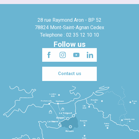
28 rue Raymond Aron - BP 52
78824 Mont-Saint-Agnan Cedex
Telephone : 02 35 12 10 10
Follow us
Contact us
Londres
3h30
Bruxelles
Portsmouth
Newhaven
Bonn
3h
5h
Lille
2h30
Le Tréport
Dieppe
Luxembourg
Beauvais
4h
Le Havre
1h
Reims
2h45
Rouen
Paris