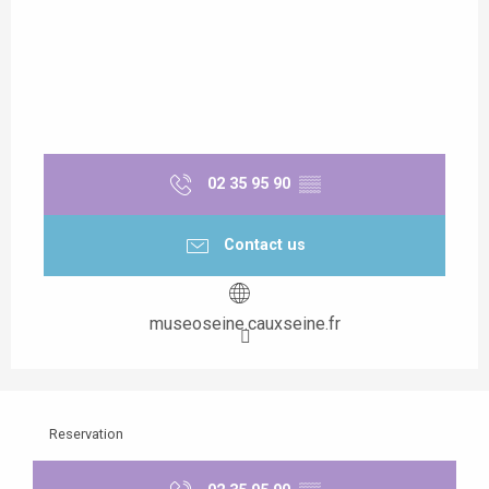
02 35 95 90
▒▒
Contact us
museoseine.cauxseine.fr
Reservation