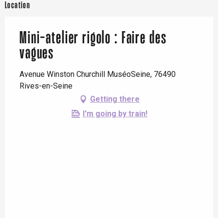
Location
Mini-atelier rigolo : Faire des
vagues
Avenue Winston Churchill MuséoSeine, 76490
Rives-en-Seine
Getting there
I'm going by train!