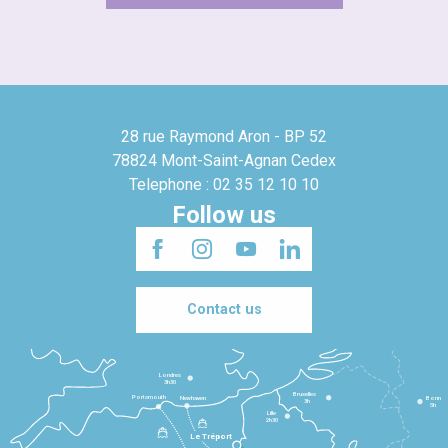
28 rue Raymond Aron - BP 52
78824 Mont-Saint-Agnan Cedex
Telephone : 02 35 12 10 10
Follow us
Contact us
Londres
3h30
Bruxelles
Portsmouth
Newhaven
Bonn
3h
5h
Lille
2h30
Le Tréport