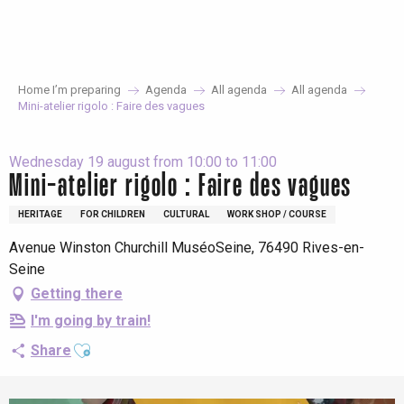
Aller
au
contenu
principal
Home I’m preparing
Agenda
All agenda
All agenda
Mini-atelier rigolo : Faire des vagues
Wednesday 19 august from 10:00 to 11:00
Mini-atelier rigolo : Faire des vagues
HERITAGE
FOR CHILDREN
CULTURAL
WORK SHOP / COURSE
Avenue Winston Churchill MuséoSeine, 76490 Rives-en-
Seine
Getting there
I'm going by train!
Ajouter aux favoris
Share