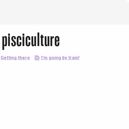
 pisciculture
Getting there
I'm going by train!