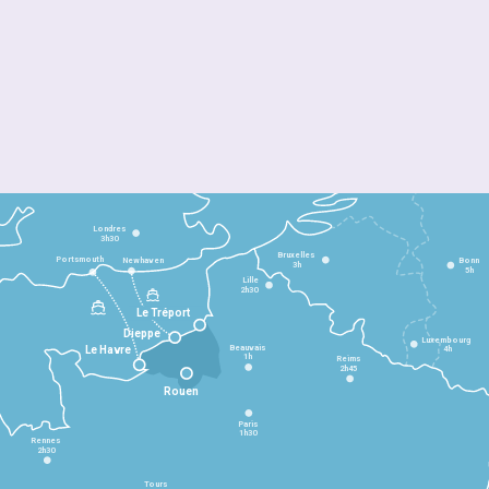
Londres
3h30
Bruxelles
Portsmouth
Newhaven
Bonn
3h
5h
Lille
2h30
Le Tréport
Dieppe
Luxembourg
Beauvais
4h
Le Havre
1h
Reims
2h45
Rouen
Paris
1h30
Rennes
2h30
Tours