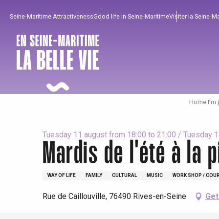
Aller
Seine-Maritime Attractiveness
Good life in Seine-Maritime
Visiter la Seine-M
au
contenu
principal
Home I’m 
Tuesday 11 august from 18:00 to 21:00 / Tuesday 18 
Mardis de l'été à la p
To enjoy
Must-sees
From our region !
WAY OF LIFE
FAMILY
CULTURAL
MUSIC
WORK SHOP / COU
Rue de Caillouville, 76490 Rives-en-Seine
Get
All agenda
Trendy places
Seaside breaks
Spring
Best brunches
Train trips