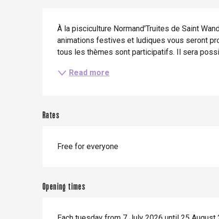
Description
When it rains
Restaurants with a
Cycling holidays
view
À la pisciculture Normand'Truites de Saint Wandri
With children
animations festives et ludiques vous seront prop
tous les thèmes sont participatifs. Il sera poss
Between friends
Read more
Rates
Le Tr
Eu
Free for everyone
Criel-sur-Mer
Opening times
Blangy-s
Dieppe
Offranville
Each tuesday from 7 July 2026 until 25 August