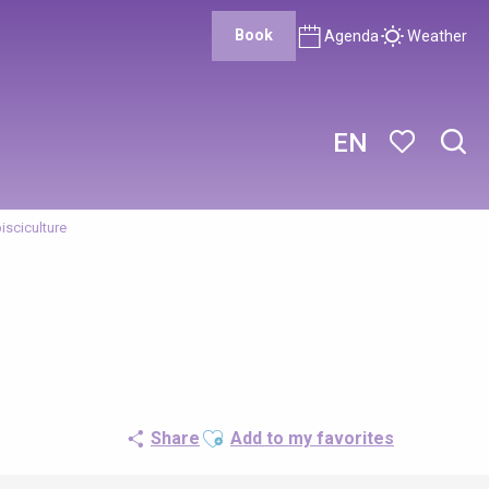
Book
Agenda
Weather
EN
Sear
Voir les favor
pisciculture
Ajouter aux favoris
Share
Add to my favorites