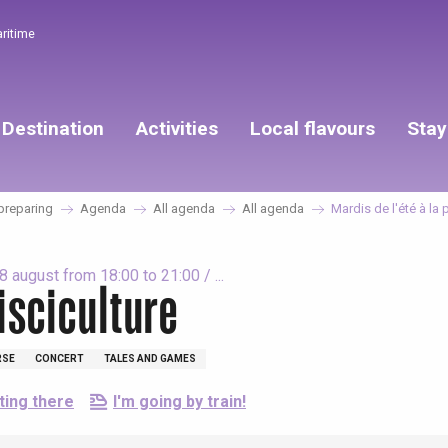
aritime
Destination
Activities
Local flavours
Stay
preparing
Agenda
All agenda
All agenda
Mardis de l'été à la 
august from 18:00 to 21:00 / ...
isciculture
RSE
CONCERT
TALES AND GAMES
ting there
I'm going by train!