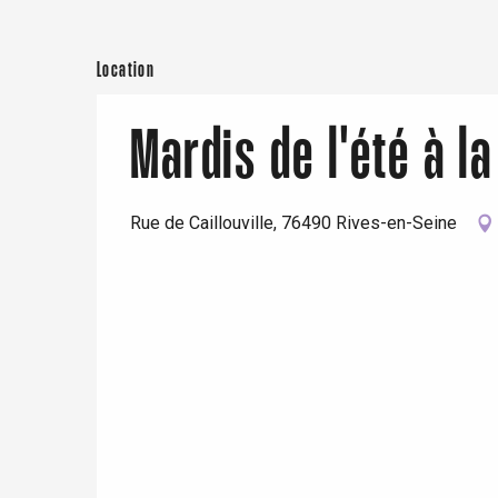
Paris 1h30
Location
Mardis de l'été à la
Rue de Caillouville, 76490 Rives-en-Seine
e
tay