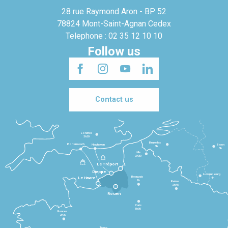
28 rue Raymond Aron - BP 52
78824 Mont-Saint-Agnan Cedex
Telephone : 02 35 12 10 10
Follow us
Contact us
Londres
3h30
Bruxelles
Portsmouth
Newhaven
Bonn
3h
5h
Lille
2h30
Le Tréport
Dieppe
Luxembourg
Beauvais
4h
Le Havre
1h
Reims
2h45
Rouen
Paris
1h30
Rennes
2h30
Tours