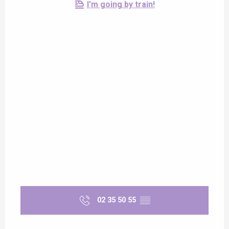
I'm going by train!
02 35 50 55
▒▒