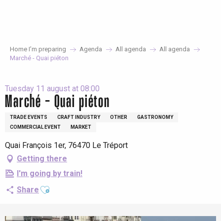
Aller
au
contenu
principal
Home I’m preparing
Agenda
All agenda
All agenda
Marché - Quai piéton
Tuesday 11 august at 08:00
Marché - Quai piéton
TRADE EVENTS
CRAFT INDUSTRY
OTHER
GASTRONOMY
COMMERCIAL EVENT
MARKET
Quai François 1er, 76470 Le Tréport
Getting there
I'm going by train!
Ajouter aux favoris
Share