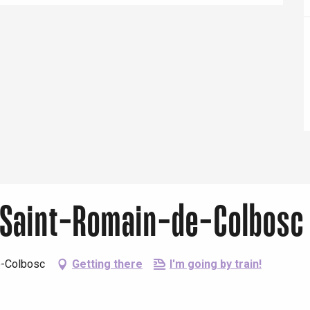
Eaux
 Saint-Romain-de-Colbosc
e-Colbosc
Getting there
I'm going by train!