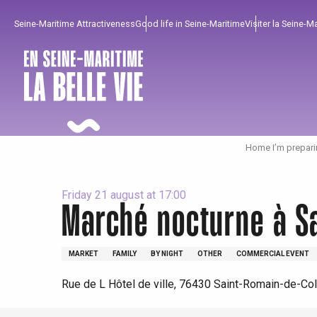
Aller
Seine-Maritime Attractiveness
Good life in Seine-Maritime
Visiter la Seine-M
au
contenu
principal
Home I’m prepari
Friday 21 august at 17:00
Marché nocturne à S
To enjoy
Must-sees
From our region !
MARKET
FAMILY
BY NIGHT
OTHER
COMMERCIAL EVENT
All agenda
Trendy places
Seaside breaks
Rue de L Hôtel de ville, 76430 Saint-Romain-de-Co
Spring
Best brunches
Train trips