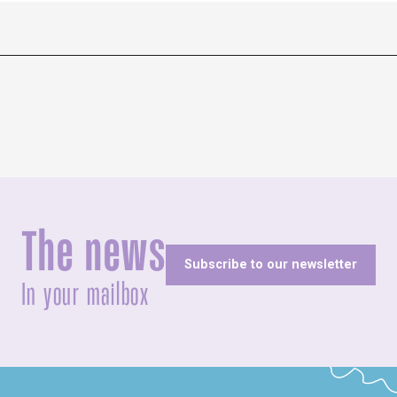
The news
Subscribe to our newsletter
In your mailbox