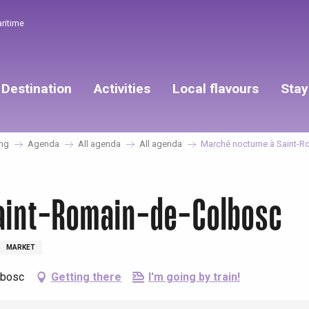
aritime
Destination
Activities
Local flavours
Stay
ng
Agenda
All agenda
All agenda
Marché nocturne à Saint-
aint-Romain-de-Colbosc
MARKET
lbosc
Getting there
I'm going by train!