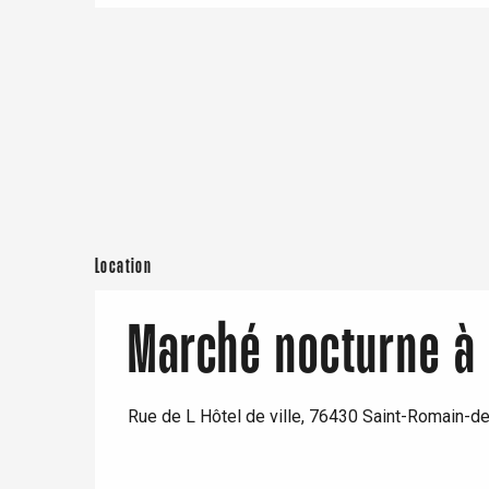
e
Neufchâtel-en-Bray
Doudeville
Val-de-Scie
etot
Forges-les-
Clères
Buchy
en-Seine
Location
Duclair
Rouen
Marché nocturne à
Rue de L Hôtel de ville, 76430 Saint-Romain-d
Paris 1h30