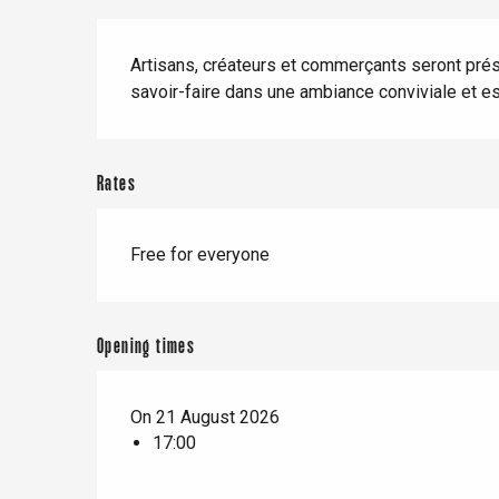
When it rains
Restaurants with a
Cycling holidays
Description
view
Artisans, créateurs et commerçants seront prése
With children
savoir-faire dans une ambiance conviviale et es
Between friends
Rates
Le Tr
Eu
Free for everyone
Criel-sur-Mer
Opening times
Blangy-s
Dieppe
On 21 August 2026
Offranville
17:00
t-Valery-en-Caux
er