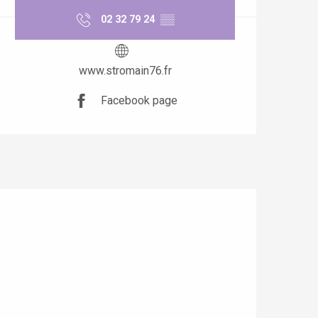
02 32 79 24
▒▒
www.stromain76.fr
Facebook page