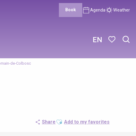
Book
Agenda
Weather
EN
Sear
Voir les favor
Romain-de-Colbosc
Ajouter aux favoris
Share
Add to my favorites