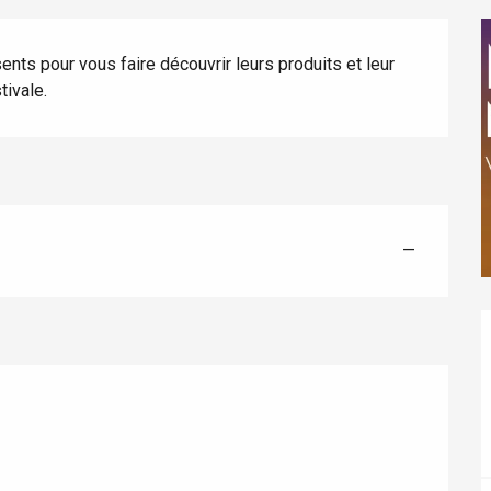
nts pour vous faire découvrir leurs produits et leur 
tivale.
éport
Lille 2h30
—
ur-Bresle