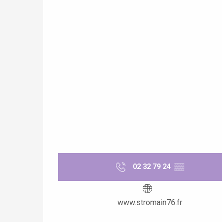
e
tay
02 32 79 24
▒▒
www.stromain76.fr