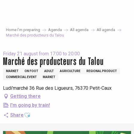
Aller
au
contenu
principal
Home I’m preparing
Agenda
All agenda
All agenda
Marché des producteurs du Talou
Friday 21 august from 17:00 to 20:00
Marché des producteurs du Talou
MARKET
ON FOOT
ADULT
AGRICULTURE
REGIONAL PRODUCT
COMMERCIAL EVENT
MARKET
Ludi'marché 36 Rue des Ligueurs, 76370 Petit-Caux
Getting there
I'm going by train!
Ajouter aux favoris
Share