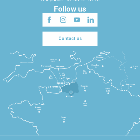
Follow us
Contact us
Londres
3h30
Bruxelles
Portsmouth
Newhaven
Bonn
3h
5h
Lille
2h30
Le Tréport
Dieppe
Luxembourg
Beauvais
4h
Le Havre
1h
Reims
2h45
Rouen
Paris
1h30
Rennes
2h30
Tours
3h