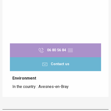
06 80 56 84
▒▒
Contact us
Environment
Environment
In the country :
Avesnes-en-Bray