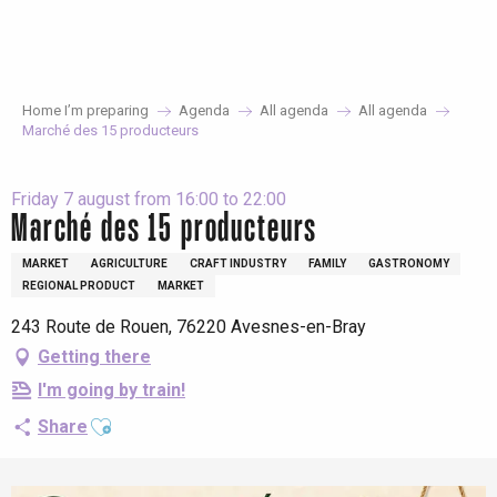
Aller
au
contenu
principal
Home I’m preparing
Agenda
All agenda
All agenda
Marché des 15 producteurs
Friday 7 august from 16:00 to 22:00
Marché des 15 producteurs
MARKET
AGRICULTURE
CRAFT INDUSTRY
FAMILY
GASTRONOMY
REGIONAL PRODUCT
MARKET
243 Route de Rouen, 76220 Avesnes-en-Bray
Getting there
I'm going by train!
Ajouter aux favoris
Share