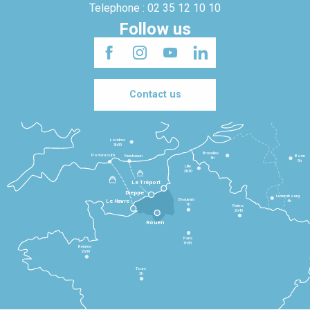
Telephone : 02 35 12 10 10
Follow us
Contact us
Londres
3h30
Bruxelles
Portsmouth
Newhaven
Bonn
3h
5h
Lille
2h30
Le Tréport
Dieppe
Luxembourg
Beauvais
4h
Le Havre
1h
Reims
2h45
Rouen
Paris
1h30
Rennes
2h30
Tours
3h