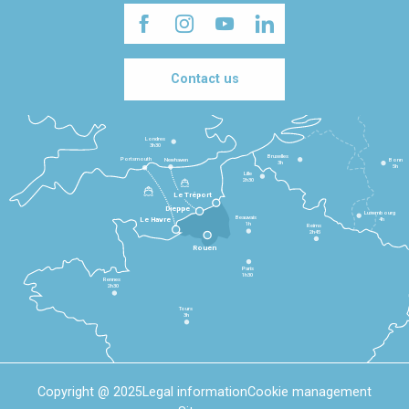
Contact us
Londres
3h30
Bruxelles
Portsmouth
Newhaven
Bonn
3h
5h
Lille
2h30
Le Tréport
Dieppe
Luxembourg
Beauvais
4h
Le Havre
1h
Reims
2h45
Rouen
Paris
1h30
Rennes
2h30
Tours
3h
Copyright @ 2025
Legal information
Cookie management