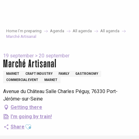
Aller
au
contenu
principal
Home I’m preparing
Agenda
All agenda
All agenda
Marché Artisanal
19 september > 20 september
Marché Artisanal
MARKET
CRAFT INDUSTRY
FAMILY
GASTRONOMY
COMMERCIAL EVENT
MARKET
Avenue du Château Salle Charles Péguy, 76330 Port-
Jérôme-sur-Seine
Getting there
I'm going by train!
Ajouter aux favoris
Share