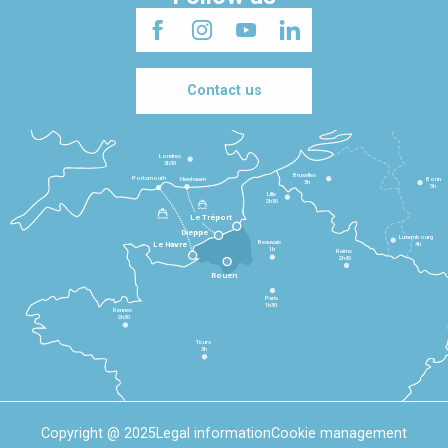
Contact us
Londres
3h30
Bruxelles
Portsmouth
Newhaven
Bonn
3h
5h
Lille
2h30
Le Tréport
Dieppe
Luxembourg
Beauvais
4h
Le Havre
1h
Reims
2h45
Rouen
Paris
1h30
Rennes
2h30
Tours
3h
Copyright @ 2025
Legal information
Cookie management