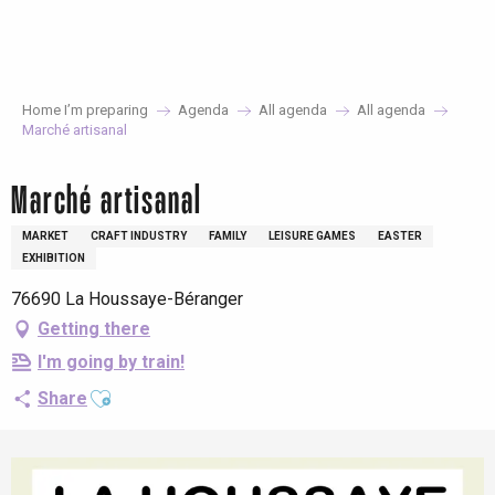
Aller
au
contenu
principal
Home I’m preparing
Agenda
All agenda
All agenda
Marché artisanal
Marché artisanal
MARKET
CRAFT INDUSTRY
FAMILY
LEISURE GAMES
EASTER
EXHIBITION
76690 La Houssaye-Béranger
Getting there
I'm going by train!
Ajouter aux favoris
Share