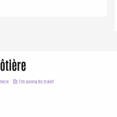
Eaux
ôtière
there
I'm going by train!