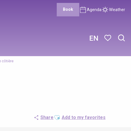
Book
Agenda
Weather
EN
Sear
Voir les favor
 côtière
Ajouter aux favoris
Share
Add to my favorites