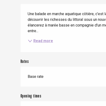
When it rains
Restaurants with a
Cycling holidays
Description
view
Une balade en marche aquatique côtière, c’est l
With children
découvrir les richesses du littoral sous un nouv
Between friends
élancerez à marée basse en compagnie d'un mo
entre...
Read more
Le Tr
Rates
Eu
Base rate
Criel-sur-Mer
Blangy-s
Dieppe
Opening times
Offranville