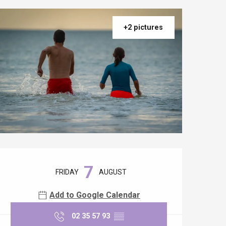
+2 pictures
Opening hours & contact details
7
FRIDAY
AUGUST
Add to Google Calendar
02 35 57 93
▒▒