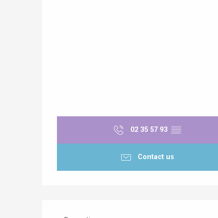
Paris 1h30
02 35 57 93
▒▒
e
tay
Contact us