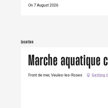
t-Valery-en-Caux
On 7 August 2026
er
e
Neufchâtel-en-Bray
Doudeville
Val-de-Scie
Location
etot
Forges-les-
Clères
Marche aquatique c
Buchy
en-Seine
Duclair
Front de mer, Veules-les-Roses
Getting 
Rouen