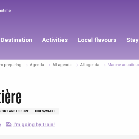
aritime
Destination
Activities
Local flavours
Stay
m preparing
Agenda
All agenda
All agenda
Marche aquatique
ière
PORT AND LEISURE
HIKES/WALKS
e
I'm going by train!