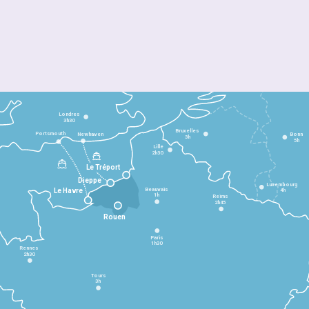
Londres
3h30
Bruxelles
Portsmouth
Newhaven
Bonn
3h
5h
Lille
2h30
Le Tréport
Dieppe
Luxembourg
Beauvais
4h
Le Havre
1h
Reims
2h45
Rouen
Paris
1h30
Rennes
2h30
Tours
3h