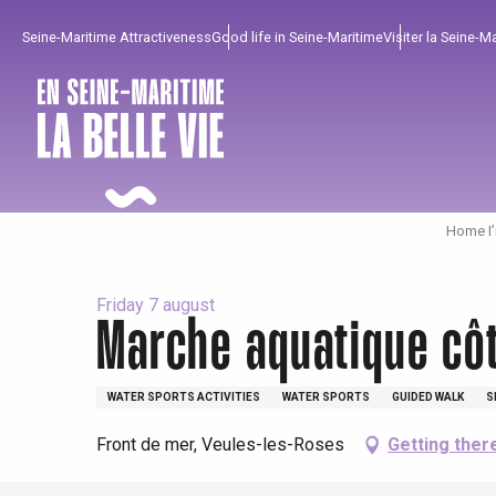
Aller
Seine-Maritime Attractiveness
Good life in Seine-Maritime
Visiter la Seine-M
au
contenu
principal
Home I’
Friday 7 august
Marche aquatique côt
To enjoy
Must-sees
From our region !
WATER SPORTS ACTIVITIES
WATER SPORTS
GUIDED WALK
S
Front de mer, Veules-les-Roses
Getting ther
All agenda
Trendy places
Seaside breaks
Spring
Best brunches
Train trips