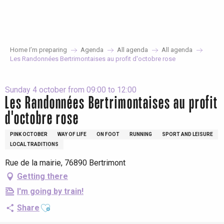
Aller
au
contenu
principal
Home I’m preparing
Agenda
All agenda
All agenda
Les Randonnées Bertrimontaises au profit d'octobre rose
Sunday 4 october from 09:00 to 12:00
Les Randonnées Bertrimontaises au profit
d'octobre rose
PINK OCTOBER
WAY OF LIFE
ON FOOT
RUNNING
SPORT AND LEISURE
LOCAL TRADITIONS
Rue de la mairie, 76890 Bertrimont
Getting there
I'm going by train!
Ajouter aux favoris
Share