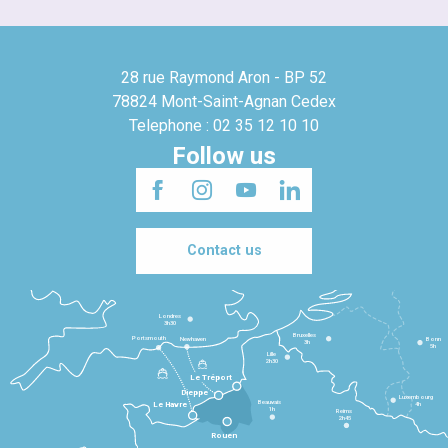
28 rue Raymond Aron - BP 52
78824 Mont-Saint-Agnan Cedex
Telephone : 02 35 12 10 10
Follow us
Contact us
Londres
3h30
Bruxelles
Portsmouth
Newhaven
Bonn
3h
5h
Lille
2h30
Le Tréport
Dieppe
Luxembourg
Beauvais
4h
Le Havre
1h
Reims
2h45
Rouen