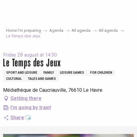
Aller
au
contenu
principal
Home I’m preparing
Agenda
All agenda
All agenda
Le Temps des Jeux
Friday 28 august at 14:30
Le Temps des Jeux
SPORT AND LEISURE
FAMILY
LEISURE GAMES
FOR CHILDREN
CULTURAL
TALES AND GAMES
Médiathèque de Caucriauville, 76610 Le Havre
Getting there
I'm going by train!
Ajouter aux favoris
Share