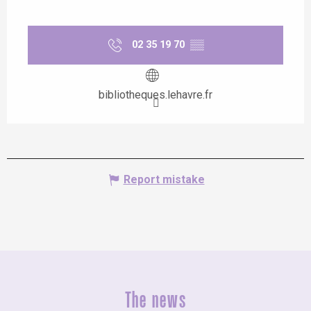
02 35 19 70
▒▒
bibliotheques.lehavre.fr
Report mistake
The news