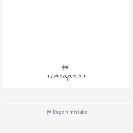
my.weezevent.com
Report mistake