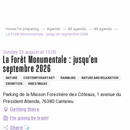
Aller
au
contenu
principal
Home I’m preparing
Agenda
All agenda
All agenda
La Forêt Monumentale : jusqu'en septembre 2026
Sunday 23 august at 15:00
La Forêt Monumentale : jusqu'en
septembre 2026
NATURE
CONTEMPORARY ART
RAMBLING
NATURE AND RELAXATION
EXHIBITION
HIKES/WALKS
Parking de la Maison Forestière des Côteaux, 1 avenue du
Président Allende, 76380 Canteleu
Getting there
I'm going by train!
Ajouter aux favoris
Share