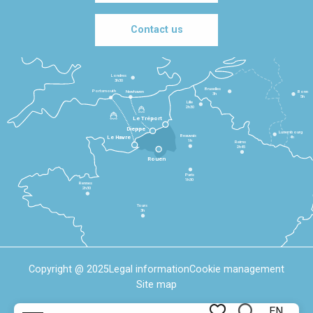
Contact us
Londres
3h30
Bruxelles
Portsmouth
Newhaven
Bonn
3h
5h
Lille
2h30
Le Tréport
Dieppe
Luxembourg
Beauvais
4h
Le Havre
1h
Reims
2h45
Rouen
Paris
1h30
Rennes
2h30
Tours
3h
Copyright @ 2025
Legal information
Cookie management
Site map
EN