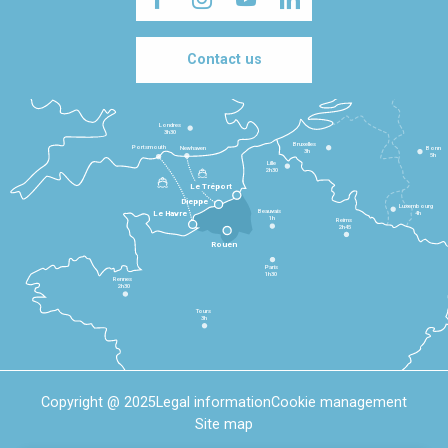
Contact us
Londres
3h30
Bruxelles
Portsmouth
Newhaven
Bonn
3h
5h
Lille
2h30
Le Tréport
Dieppe
Luxembourg
Beauvais
4h
Le Havre
1h
Reims
2h45
Rouen
Paris
1h30
Rennes
2h30
Tours
3h
Copyright @ 2025
Legal information
Cookie management
Site map