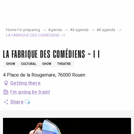
Aller
au
contenu
principal
Home I’m preparing
Agenda
All agenda
All agenda
LA FABRIQUE DES COMÉDIENS - I I
LA FABRIQUE DES COMÉDIENS - I I
SHOW
CULTURAL
SHOW
THEATRE
4 Place de la Rougemare, 76000 Rouen
Getting there
I'm going by train!
Ajouter aux favoris
Share