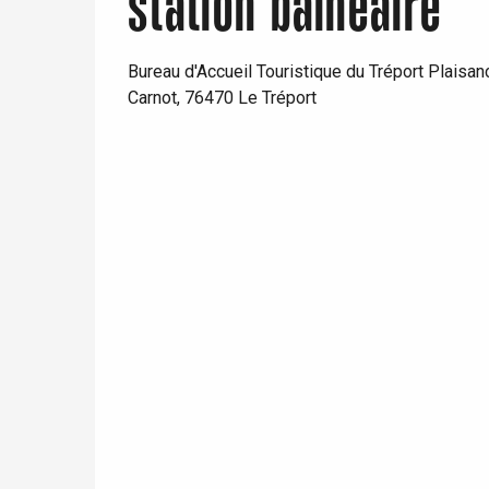
station balnéaire
Paris 1h30
Bureau d'Accueil Touristique du Tréport Plaisan
Carnot, 76470 Le Tréport
e
tay