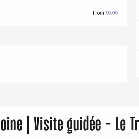
From
€0.00
Eaux
ine | Visite guidée - Le Tr