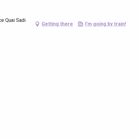
ce Quai Sadi
Getting there
I'm going by train!