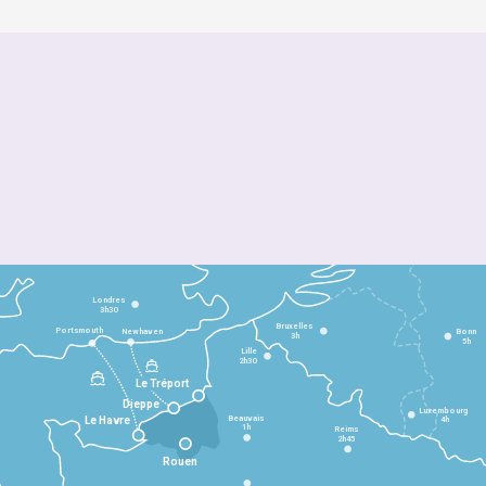
Londres
3h30
Bruxelles
Portsmouth
Newhaven
Bonn
3h
5h
Lille
2h30
Le Tréport
Dieppe
Luxembourg
Beauvais
4h
Le Havre
1h
Reims
2h45
Rouen