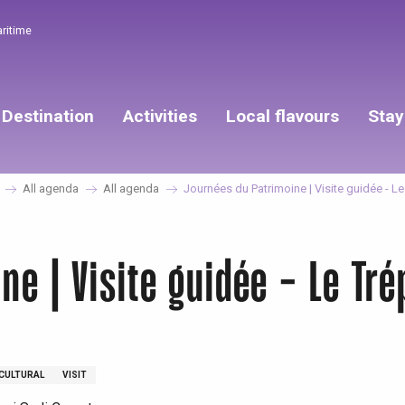
aritime
Destination
Activities
Local flavours
Stay
All agenda
All agenda
Journées du Patrimoine | Visite guidée - Le 
e | Visite guidée - Le Trép
CULTURAL
VISIT