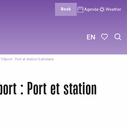
Book
Agenda
Weather
EN
Sear
Voir les favor
Tréport : Port et station balnéaire
ort : Port et station