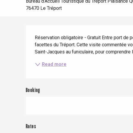
Spring
Best brunches
Train trips
Bureau d'Accueil Touristique du Tréport Plaisance Q
76470 Le Tréport
When it rains
Restaurants with a
Cycling holidays
view
With children
Description
Between friends
Réservation obligatoire - Gratuit Entre port de 
facettes du Tréport. Cette visite commentée vou
Saint-Jacques au funiculaire, pour comprendre l'hi
Read more
Le Tr
Eu
Booking
Criel-sur-Mer
Blangy-s
Dieppe
Rates