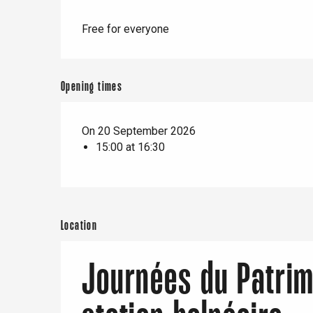
Offranville
Free for everyone
t-Valery-en-Caux
er
Opening times
e
Neufchâtel-en-Bray
Doudeville
Val-de-Scie
On 20 September 2026
15:00 at 16:30
etot
Forges-les-
Clères
Buchy
en-Seine
Location
Duclair
Rouen
Journées du Patrimo