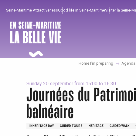
Aller
Seine-Maritime Attractiveness
Good life in Seine-Maritime
Visiter la Seine-M
au
contenu
principal
Home I’m preparing
Agenda
Sunday 20 september from 15:00 to 16:30
Journées du Patrimoin
balnéaire
To enjoy
Must-sees
From our region !
All agenda
Trendy places
Seaside breaks
INHERITAGE DAY
GUIDED TOURS
HERITAGE
GUIDED WALK