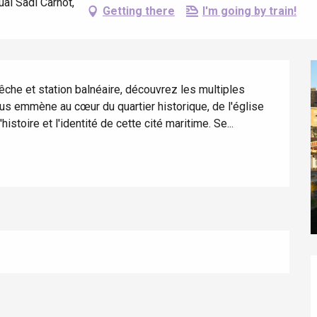
uai Sadi Carnot,
Getting there
I'm going by train!
pêche et station balnéaire, découvrez les multiples 
s emmène au cœur du quartier historique, de l'église 
stoire et l'identité de cette cité maritime. Se...
éport
Lille 2h30
ur-Bresle