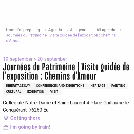
Aller
au
contenu
principal
Home I’m preparing
Agenda
All agenda
All agenda
Journées du Patrimoine | Visite guidée de l'exposition : Chemins
d'Amour
19 september > 20 september
Journées du Patrimoine | Visite guidée de
l'exposition : Chemins d'Amour
INHERITAGE DAY
CONFERENCES AND EXHIBITIONS
HERITAGE
PAINTING
CULTURAL
EXHIBITION
VISIT
Collégiale Notre-Dame et Saint-Laurent 4 Place Guillaume le
Conquérant, 76260 Eu
Getting there
I'm going by train!