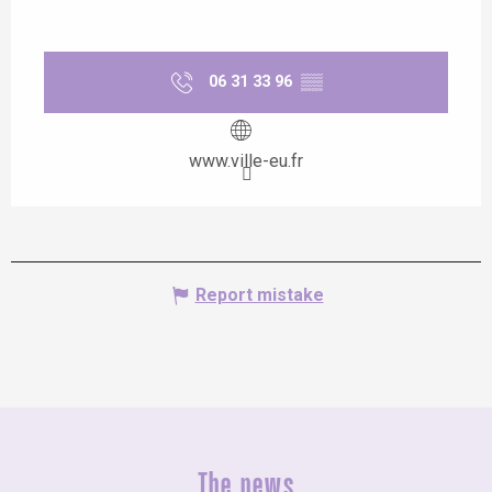
06 31 33 96
▒▒
www.ville-eu.fr
Report mistake
The news