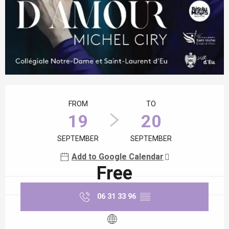
Opening hours & contact details
FROM
TO
19
20
SEPTEMBER
SEPTEMBER
Add to Google Calendar
Free
06 31 33 96
▒▒