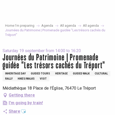
Aller
au
contenu
principal
Home I’m preparing
Agenda
All agenda
All agenda
Journées du Patrimoine | Promenade guidée "Les trésors cachés du
Tréport"
Saturday 19 september from 14:00 to 16:20
Journées du Patrimoine | Promenade
guidée "Les trésors cachés du Tréport"
INHERITAGE DAY
GUIDED TOURS
HERITAGE
GUIDED WALK
CULTURAL
RALLY
HIKES/WALKS
VISIT
Médiathèque 18 Place de l'Église, 76470 Le Tréport
Getting there
I'm going by train!
Ajouter aux favoris
Share