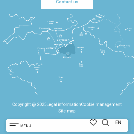
Contact us
Londres
3h30
Bruxelles
Portsmouth
Newhaven
Bonn
3h
5h
Lille
2h30
Le Tréport
Dieppe
Luxembourg
Beauvais
4h
Le Havre
1h
Reims
2h45
Rouen
Paris
1h30
Rennes
2h30
Tours
3h
Copyright @ 2025
Legal information
Cookie management
Site map
EN
MENU
Search
Voir les favoris