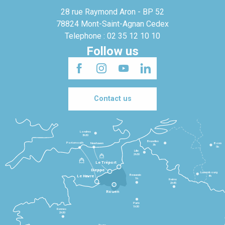
28 rue Raymond Aron - BP 52
78824 Mont-Saint-Agnan Cedex
Telephone : 02 35 12 10 10
Follow us
Contact us
Londres
3h30
Bruxelles
Portsmouth
Newhaven
Bonn
3h
5h
Lille
2h30
Le Tréport
Dieppe
Luxembourg
Beauvais
4h
Le Havre
1h
Reims
2h45
Rouen
Paris
1h30
Rennes
2h30
Tours