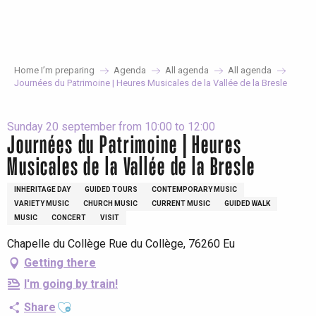
Aller
au
contenu
principal
Home I’m preparing
Agenda
All agenda
All agenda
Journées du Patrimoine | Heures Musicales de la Vallée de la Bresle
Sunday 20 september from 10:00 to 12:00
Journées du Patrimoine | Heures
Musicales de la Vallée de la Bresle
INHERITAGE DAY
GUIDED TOURS
CONTEMPORARY MUSIC
VARIETY MUSIC
CHURCH MUSIC
CURRENT MUSIC
GUIDED WALK
MUSIC
CONCERT
VISIT
Chapelle du Collège Rue du Collège, 76260 Eu
Getting there
I'm going by train!
Ajouter aux favoris
Share