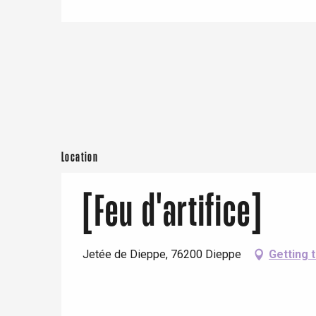
e
Neufchâtel-en-Bray
Doudeville
Val-de-Scie
etot
Forges-les-
Clères
Buchy
en-Seine
Location
Duclair
Rouen
[Feu d'artifice]
Jetée de Dieppe, 76200 Dieppe
Getting 
Paris 1h30