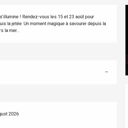
 s’illumine ! Rendez-vous les 15 et 23 août pour 
puis la jetée. Un moment magique à savourer depuis la 
s la mer...
éport
Lille 2h30
—
ur-Bresle
gust 2026