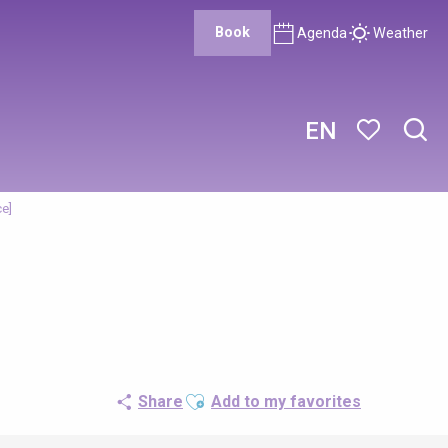
Book
Agenda
Weather
EN
Sear
Voir les favor
ce]
Ajouter aux favoris
Share
Add to my favorites