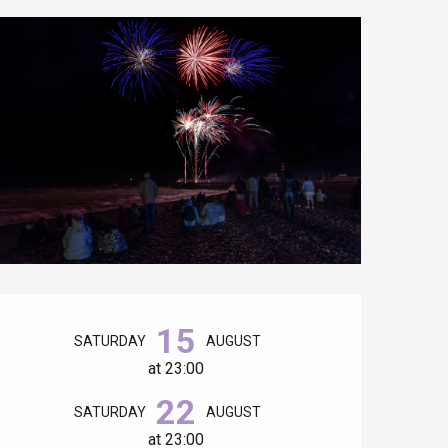
Opening hours & contact details
15
SATURDAY
AUGUST
at 23:00
22
SATURDAY
AUGUST
at 23:00