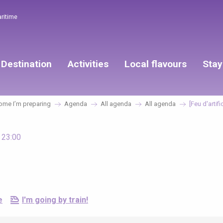
aritime
Destination
Activities
Local flavours
Stay
ome I’m preparing
Agenda
All agenda
All agenda
[Feu d'artifi
 23:00
e
I'm going by train!