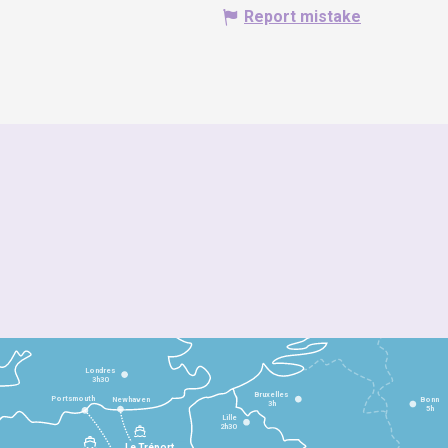
Report mistake
Londres
3h30
Bruxelles
Portsmouth
Newhaven
Bonn
3h
5h
Lille
2h30
Le Tréport