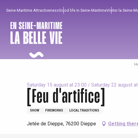
Aller
Seine-Maritime Attractiveness
Good life in Seine-Maritime
Visiter la Seine-M
au
contenu
principal
H
Saturday 15 august at 23:00 / Saturday 22 august at
[Feu d'artifice]
To enjoy
Must-sees
From our region !
SHOW
FIREWORKS
LOCAL TRADITIONS
All agenda
Trendy places
Seaside breaks
Jetée de Dieppe, 76200 Dieppe
Getting ther
Spring
Best brunches
Train trips