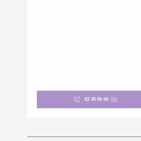
e
tay
02 35 06 60
▒▒