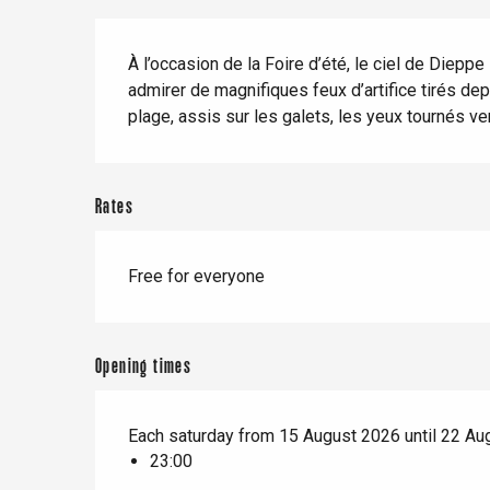
When it rains
Restaurants with a
Cycling holidays
Description
view
With children
À l’occasion de la Foire d’été, le ciel de Dieppe
admirer de magnifiques feux d’artifice tirés de
Between friends
plage, assis sur les galets, les yeux tournés ver
Le Tr
Eu
Rates
Free for everyone
Criel-sur-Mer
Blangy-s
Dieppe
Opening times
Offranville
t-Valery-en-Caux
Each saturday from 15 August 2026 until 22 Au
er
23:00