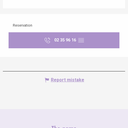
Reservation
02 35 96 16
▒▒
Report mistake