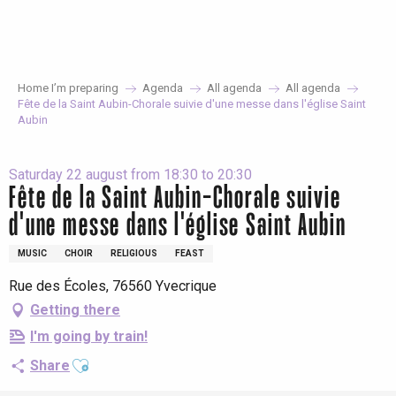
Aller
au
contenu
principal
Home I’m preparing
Agenda
All agenda
All agenda
Fête de la Saint Aubin-Chorale suivie d'une messe dans l'église Saint
Aubin
Saturday 22 august from 18:30 to 20:30
Fête de la Saint Aubin-Chorale suivie
d'une messe dans l'église Saint Aubin
MUSIC
CHOIR
RELIGIOUS
FEAST
Rue des Écoles, 76560 Yvecrique
Getting there
I'm going by train!
Ajouter aux favoris
Share