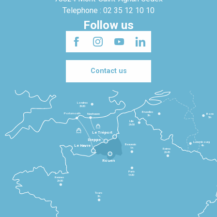
Telephone : 02 35 12 10 10
Follow us
Contact us
Londres
3h30
Bruxelles
Portsmouth
Newhaven
Bonn
3h
5h
Lille
2h30
Le Tréport
Dieppe
Luxembourg
Beauvais
4h
Le Havre
1h
Reims
2h45
Rouen
Paris
1h30
Rennes
2h30
Tours
3h