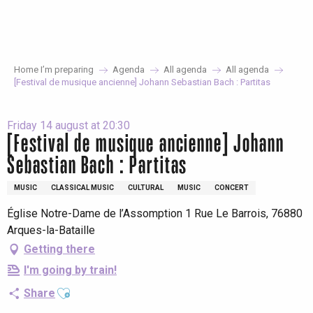
Aller
au
contenu
principal
Home I’m preparing
Agenda
All agenda
All agenda
[Festival de musique ancienne] Johann Sebastian Bach : Partitas
Friday 14 august at 20:30
[Festival de musique ancienne] Johann
Sebastian Bach : Partitas
MUSIC
CLASSICAL MUSIC
CULTURAL
MUSIC
CONCERT
Église Notre-Dame de l’Assomption 1 Rue Le Barrois, 76880
Arques-la-Bataille
Getting there
I'm going by train!
Ajouter aux favoris
Share