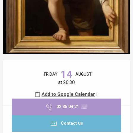
Opening hours & contact details
14
FRIDAY
AUGUST
at 20:30
Add to Google Calendar
02 35 04 21
▒▒
Contact us