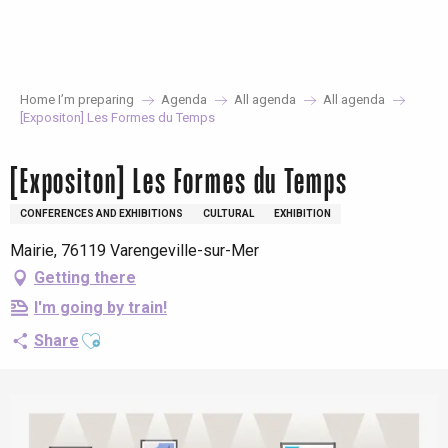
Aller
au
contenu
principal
Home I’m preparing
Agenda
All agenda
All agenda
[Expositon] Les Formes du Temps
[Expositon] Les Formes du Temps
CONFERENCES AND EXHIBITIONS
CULTURAL
EXHIBITION
Mairie, 76119 Varengeville-sur-Mer
Getting there
I'm going by train!
Ajouter aux favoris
Share