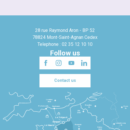
28 rue Raymond Aron - BP 52
78824 Mont-Saint-Agnan Cedex
Telephone : 02 35 12 10 10
Follow us
Contact us
Londres
3h30
Bruxelles
Portsmouth
Newhaven
Bonn
3h
5h
Lille
2h30
Le Tréport
Dieppe
Luxembourg
Beauvais
4h
Le Havre
1h
Reims
2h45