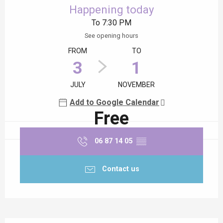
Happening today
To 7:30 PM
See opening hours
FROM
TO
3
1
JULY
NOVEMBER
Add to Google Calendar
Free
06 87 14 05
▒▒
Contact us