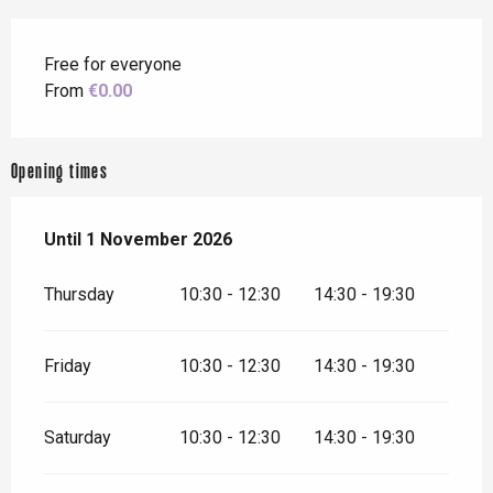
Free for everyone
From
€0.00
Opening times
From
Until
1 November 2026
3 July 2026
until
1 November 2026
Thursday
10:30 - 12:30
14:30 - 19:30
Friday
10:30 - 12:30
14:30 - 19:30
Saturday
10:30 - 12:30
14:30 - 19:30