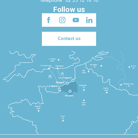
Telephone : 02 35 12 10 10
Follow us
Contact us
Londres
3h30
Bruxelles
Portsmouth
Newhaven
Bonn
3h
5h
Lille
2h30
Le Tréport
Dieppe
Luxembourg
Beauvais
4h
Le Havre
1h
Reims
2h45
Rouen
Paris
1h30
Rennes
2h30
Tours
3h