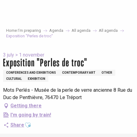
Aller
au
contenu
principal
Home I’m preparing
Agenda
All agenda
All agenda
Exposition "Perles de troc"
3 july > 1 november
Exposition "Perles de troc"
CONFERENCES AND EXHIBITIONS
CONTEMPORARY ART
OTHER
CULTURAL
EXHIBITION
Mots Perlés - Musée de la perle de verre ancienne 8 Rue du
Duc de Penthièvre, 76470 Le Tréport
Getting there
I'm going by train!
Ajouter aux favoris
Share