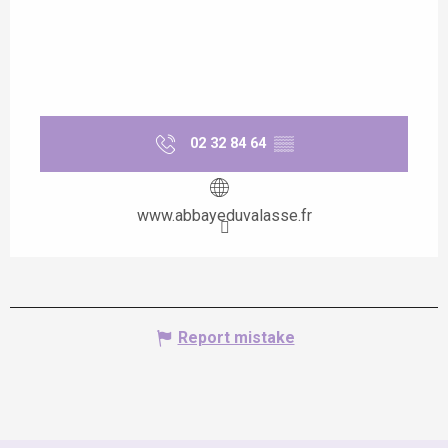
02 32 84 64
▒▒
www.abbayeduvalasse.fr
Report mistake