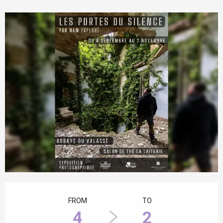
Opening hours & contact details
FROM
TO
4
2