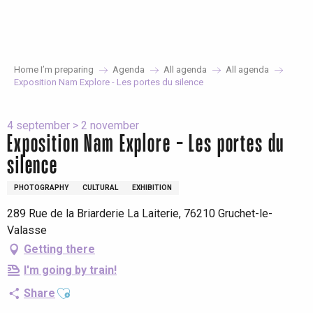
Aller
au
contenu
principal
Home I’m preparing
Agenda
All agenda
All agenda
Exposition Nam Explore - Les portes du silence
4 september > 2 november
Exposition Nam Explore - Les portes du
silence
PHOTOGRAPHY
CULTURAL
EXHIBITION
289 Rue de la Briarderie La Laiterie, 76210 Gruchet-le-
Valasse
Getting there
I'm going by train!
Ajouter aux favoris
Share