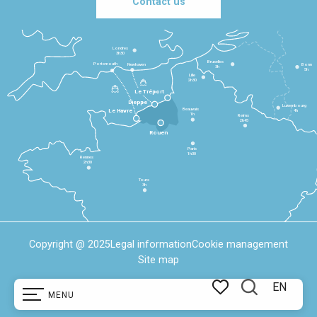
Contact us
Londres
3h30
Bruxelles
Portsmouth
Newhaven
Bonn
3h
5h
Lille
2h30
Le Tréport
Dieppe
Luxembourg
Beauvais
4h
Le Havre
1h
Reims
2h45
Rouen
Paris
1h30
Rennes
2h30
Tours
3h
Copyright @ 2025
Legal information
Cookie management
Site map
EN
MENU
Search
Voir les favoris