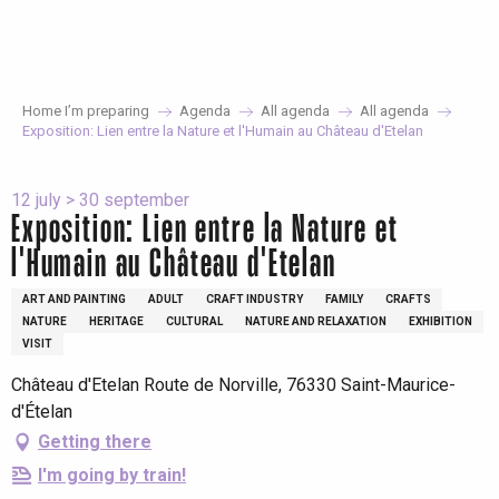
Aller
au
contenu
principal
Home I’m preparing
Agenda
All agenda
All agenda
Exposition: Lien entre la Nature et l'Humain au Château d'Etelan
12 july > 30 september
Exposition: Lien entre la Nature et
l'Humain au Château d'Etelan
ART AND PAINTING
ADULT
CRAFT INDUSTRY
FAMILY
CRAFTS
NATURE
HERITAGE
CULTURAL
NATURE AND RELAXATION
EXHIBITION
VISIT
Château d'Etelan Route de Norville, 76330 Saint-Maurice-
d'Ételan
Getting there
I'm going by train!