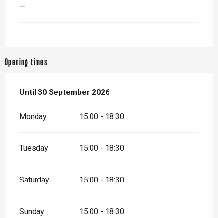
—
Opening times
From
Until
30 September 2026
12 July 2026
until
30 September 2026
Monday
15:00 - 18:30
Tuesday
15:00 - 18:30
Saturday
15:00 - 18:30
Sunday
15:00 - 18:30