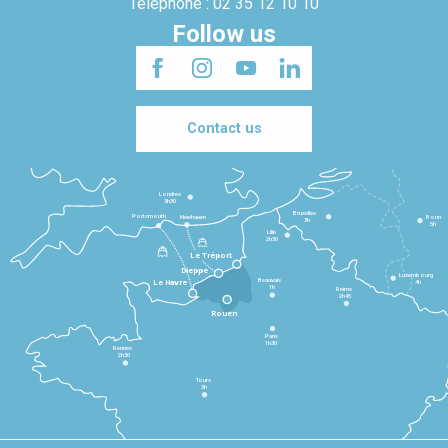
Telephone : 02 35 12 10 10
Follow us
Contact us
Londres
3h30
Bruxelles
Portsmouth
Newhaven
Bonn
3h
5h
Lille
2h30
Le Tréport
Dieppe
Luxembourg
Beauvais
4h
Le Havre
1h
Reims
2h45
Rouen
Paris
1h30
Rennes
2h30
Tours
3h