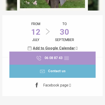
Opening hours & contact details
FROM
TO
12
30
JULY
SEPTEMBER
Add to Google Calendar
06 08 87 43
▒▒
Contact us
Facebook page