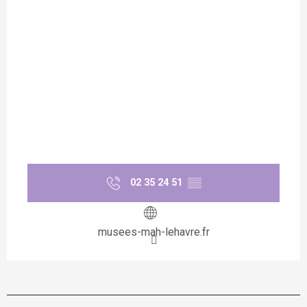
02 35 24 51
▒▒
musees-mah-lehavre.fr