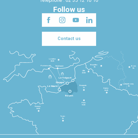
Telephone : 02 35 12 10 10
Follow us
Contact us
Londres
3h30
Bruxelles
Portsmouth
Newhaven
Bonn
3h
5h
Lille
2h30
Le Tréport
Dieppe
Luxembourg
Beauvais
4h
Le Havre
1h
Reims
2h45
Rouen
Paris
1h30
Rennes
2h30
Tours
3h