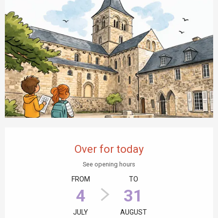
Opening hours & contact details
Over for today
See opening hours
FROM
TO
4
31
JULY
AUGUST