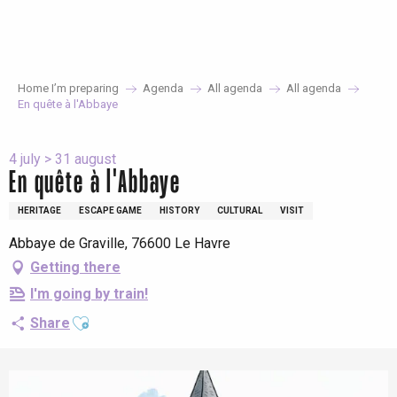
Aller
au
contenu
principal
Home I’m preparing
Agenda
All agenda
All agenda
En quête à l'Abbaye
4 july > 31 august
En quête à l'Abbaye
HERITAGE
ESCAPE GAME
HISTORY
CULTURAL
VISIT
Abbaye de Graville, 76600 Le Havre
Getting there
I'm going by train!
Ajouter aux favoris
Share