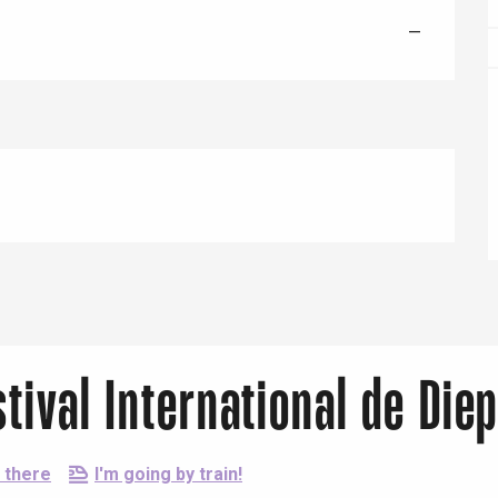
—
Eaux
tival International de Die
 there
I'm going by train!