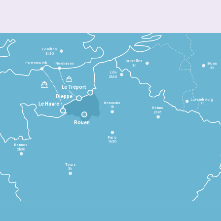
Londres
3h30
Bruxelles
Portsmouth
Newhaven
Bonn
3h
5h
Lille
2h30
Le Tréport
Dieppe
Luxembourg
Beauvais
4h
Le Havre
1h
Reims
2h45
Rouen
Paris
1h30
Rennes
2h30
Tours
3h