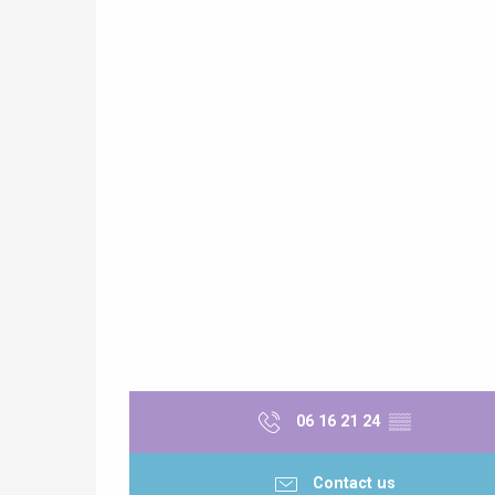
e
tay
06 16 21 24
▒▒
Contact us