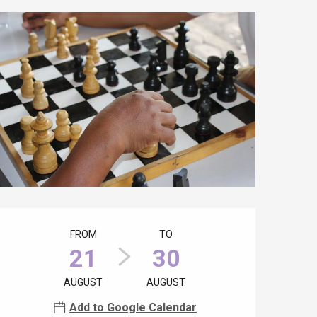
Opening hours & contact details
FROM
TO
21
30
AUGUST
AUGUST
Add to Google Calendar