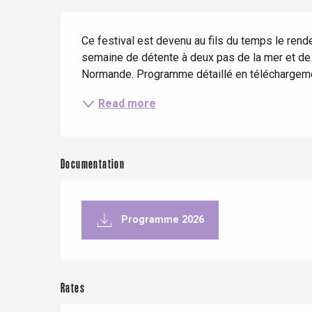
When it rains
Restaurants with a
Cycling holidays
Description
view
Ce festival est devenu au fils du temps le ren
With children
semaine de détente à deux pas de la mer et de 
Between friends
Normande. Programme détaillé en téléchargem
Read more
Le Tr
Documentation
Eu
Programme 2026
Criel-sur-Mer
Blangy-s
Dieppe
Offranville
Rates
t-Valery-en-Caux