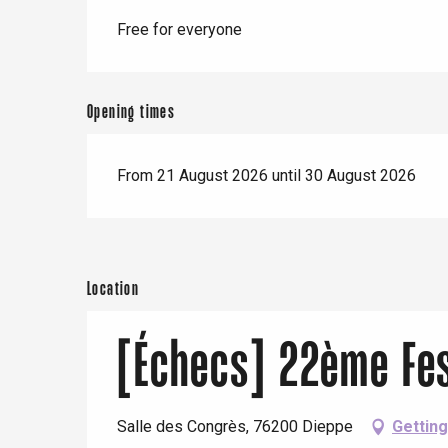
er
Free for everyone
e
Neufchâtel-en-Bray
Opening times
Doudeville
Val-de-Scie
etot
From 21 August 2026 until 30 August 2026
Forges-les-
Clères
Buchy
en-Seine
Duclair
Location
Rouen
[Échecs] 22ème Fes
Salle des Congrès, 76200 Dieppe
Getting
Paris 1h30