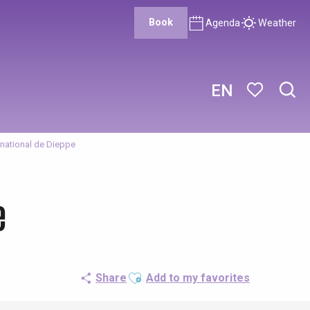
Book
Agenda
Weather
EN
Sear
Voir les favor
rnational de Dieppe
e
Ajouter aux favoris
Share
Add to my favorites