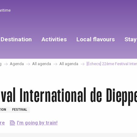
aritime
Destination
Activities
Local flavours
Stay
g
Agenda
All agenda
All agenda
[Échecs] 22ème Festival Inte
val International de Diepp
TION
FESTIVAL
ere
I'm going by train!