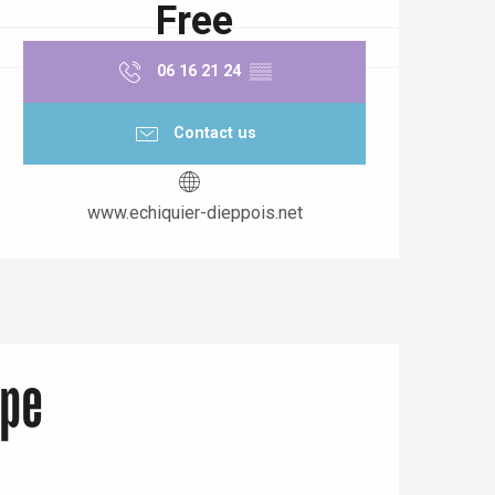
Free
06 16 21 24
▒▒
Contact us
www.echiquier-dieppois.net
ppe