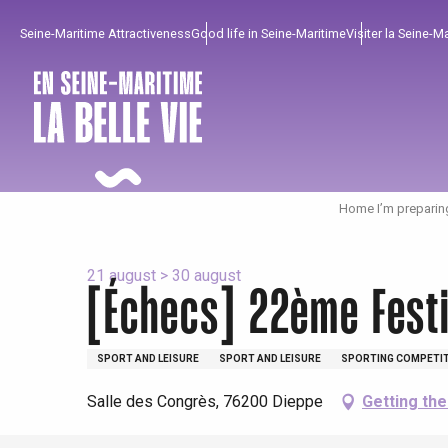
Aller
Seine-Maritime Attractiveness
Good life in Seine-Maritime
Visiter la Seine-M
au
contenu
principal
Home I’m preparin
21 august > 30 august
[Échecs] 22ème Festi
To enjoy
Must-sees
From our region !
SPORT AND LEISURE
SPORT AND LEISURE
SPORTING COMPETI
Salle des Congrès, 76200 Dieppe
Getting th
All agenda
Trendy places
Seaside breaks
Spring
Best brunches
Train trips