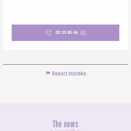
02 35 85 46
▒▒
Report mistake
The news