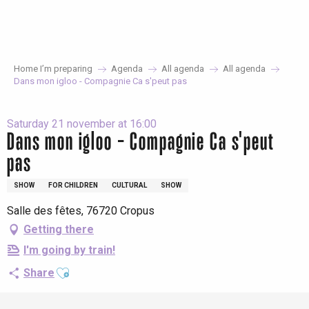
Aller
au
contenu
principal
Home I’m preparing
Agenda
All agenda
All agenda
Dans mon igloo - Compagnie Ca s'peut pas
Saturday 21 november at 16:00
Dans mon igloo - Compagnie Ca s'peut
pas
SHOW
FOR CHILDREN
CULTURAL
SHOW
Salle des fêtes, 76720 Cropus
Getting there
I'm going by train!
Ajouter aux favoris
Share