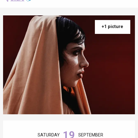
+1 picture
Opening hours & contact details
19
SATURDAY
SEPTEMBER