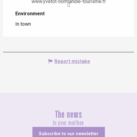
www.yvetot-normandie-tourisme.fr
Environment
Environment
In town
Report mistake
The news
In your mailbox
Subscribe to our newsletter