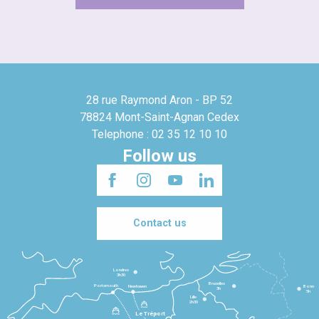
28 rue Raymond Aron - BP 52
78824 Mont-Saint-Agnan Cedex
Telephone : 02 35 12 10 10
Follow us
Contact us
Londres
3h30
Bruxelles
Portsmouth
Newhaven
Bonn
3h
5h
Lille
2h30
Le Tréport