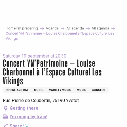
Aller
au
contenu
principal
Home I’m preparing
Agenda
All agenda
All agenda
Concert YN’Patrimoine – Louise Charbonnel à l’Espace Culturel Les
Vikings
Saturday 19 september at 20:30
Concert YN’Patrimoine – Louise
Charbonnel à l’Espace Culturel Les
Vikings
INHERITAGE DAY
MUSIC
VARIETY MUSIC
MUSIC
CONCERT
Rue Pierre de Coubertin, 76190 Yvetot
Getting there
I'm going by train!
Ajouter aux favoris
Share