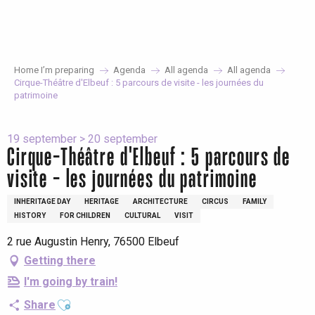
Aller
au
contenu
principal
Home I’m preparing
Agenda
All agenda
All agenda
Cirque-Théâtre d'Elbeuf : 5 parcours de visite - les journées du
patrimoine
19 september > 20 september
Cirque-Théâtre d'Elbeuf : 5 parcours de
visite - les journées du patrimoine
INHERITAGE DAY
HERITAGE
ARCHITECTURE
CIRCUS
FAMILY
HISTORY
FOR CHILDREN
CULTURAL
VISIT
2 rue Augustin Henry, 76500 Elbeuf
Getting there
I'm going by train!
Ajouter aux favoris
Share