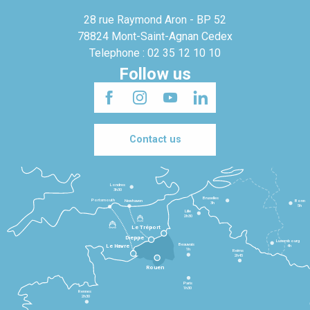
28 rue Raymond Aron - BP 52
78824 Mont-Saint-Agnan Cedex
Telephone : 02 35 12 10 10
Follow us
Contact us
Londres
3h30
Bruxelles
Portsmouth
Newhaven
Bonn
3h
5h
Lille
2h30
Le Tréport
Dieppe
Luxembourg
Beauvais
4h
Le Havre
1h
Reims
2h45
Rouen
Paris
1h30
Rennes
2h30