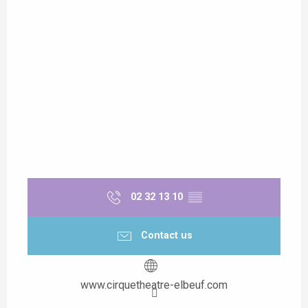
02 32 13 10
▒▒
Contact us
www.cirquetheatre-elbeuf.com