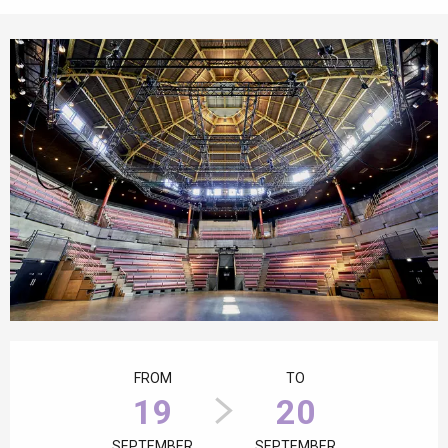
Opening hours & contact details
FROM
TO
19
20
SEPTEMBER
SEPTEMBER