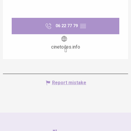
06 22 77 79
▒▒
cinetoiles.info
Report mistake