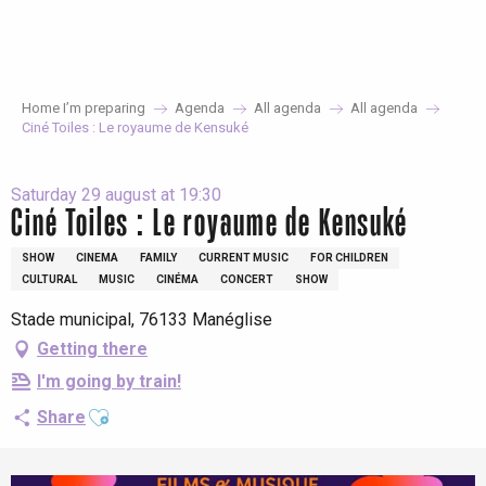
Aller
au
contenu
principal
Home I’m preparing
Agenda
All agenda
All agenda
Ciné Toiles : Le royaume de Kensuké
Saturday 29 august at 19:30
Ciné Toiles : Le royaume de Kensuké
SHOW
CINEMA
FAMILY
CURRENT MUSIC
FOR CHILDREN
CULTURAL
MUSIC
CINÉMA
CONCERT
SHOW
Stade municipal, 76133 Manéglise
Getting there
I'm going by train!
Ajouter aux favoris
Share