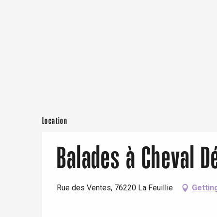
Offranville
t-Valery-en-Caux
er
e
Neufchâtel-en-Bray
Doudeville
Val-de-Scie
etot
Forges-les-
Clères
Location
Buchy
en-Seine
Balades à Cheval Dé
Duclair
Rouen
Rue des Ventes, 76220 La Feuillie
Gettin