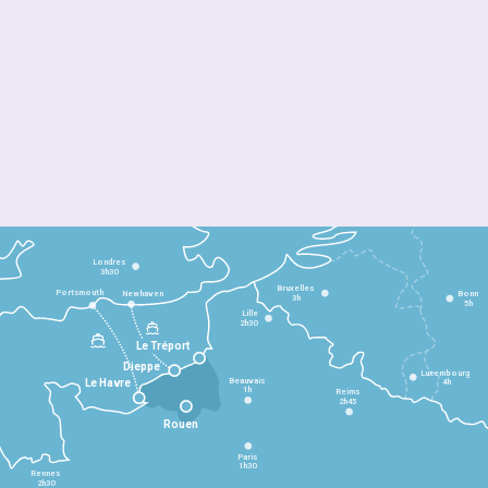
Londres
3h30
Bruxelles
Portsmouth
Newhaven
Bonn
3h
5h
Lille
2h30
Le Tréport
Dieppe
Luxembourg
Beauvais
4h
Le Havre
1h
Reims
2h45
Rouen
Paris
1h30
Rennes
2h30