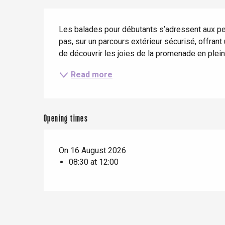
Description
When it rains
Restaurants with a
Cycling holidays
view
Les balades pour débutants s’adressent aux per
With children
pas, sur un parcours extérieur sécurisé, offrant
de découvrir les joies de la promenade en plei
Between friends
Read more
Opening times
Le Tr
Eu
On 16 August 2026
08:30 at 12:00
Criel-sur-Mer
Blangy-s
Dieppe