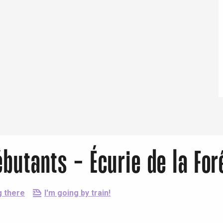
Eaux
butants - Écurie de la For
g there
I'm going by train!