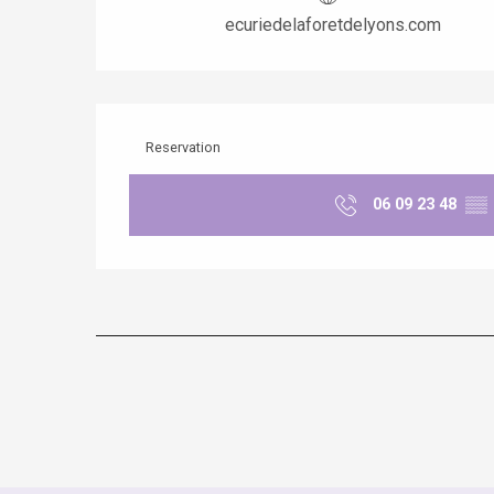
ecuriedelaforetdelyons.com
Reservation
06 09 23 48
▒▒