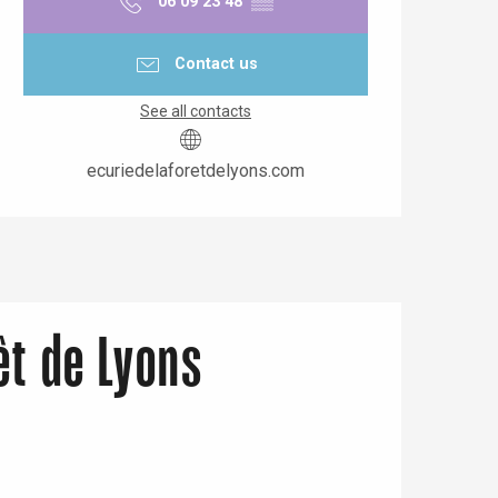
06 09 23 48
▒▒
Contact us
See all contacts
ecuriedelaforetdelyons.com
êt de Lyons