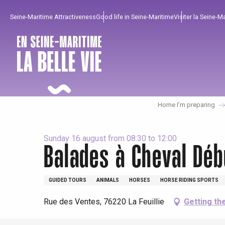
Aller
Seine-Maritime Attractiveness
Good life in Seine-Maritime
Visiter la Seine-M
au
contenu
principal
Home I’m preparing
Sunday 16 august from 08:30 to 12:00
Balades à Cheval Débu
To enjoy
Must-sees
From our region !
GUIDED TOURS
ANIMALS
HORSES
HORSE RIDING SPORTS
Rue des Ventes, 76220 La Feuillie
Getting th
All agenda
Trendy places
Seaside breaks
Spring
Best brunches
Train trips