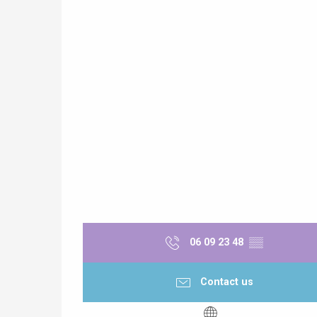
Paris 1h30
e
tay
06 09 23 48
▒▒
Contact us