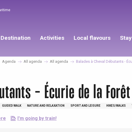
aritime
Destination
Activities
Local flavours
Stay
Agenda
All agenda
All agenda
Balades à Cheval Débutants - Écu
tants - Écurie de la Forêt
GUIDED WALK
NATURE AND RELAXATION
SPORT AND LEISURE
HIKES/WALKS
ere
I'm going by train!