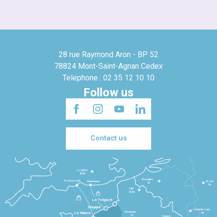
28 rue Raymond Aron - BP 52
78824 Mont-Saint-Agnan Cedex
Telephone : 02 35 12 10 10
Follow us
Contact us
Londres
3h30
Bruxelles
Portsmouth
Newhaven
Bonn
3h
5h
Lille
2h30
Le Tréport
Dieppe
Luxembourg
Beauvais
4h
Le Havre
1h
Reims