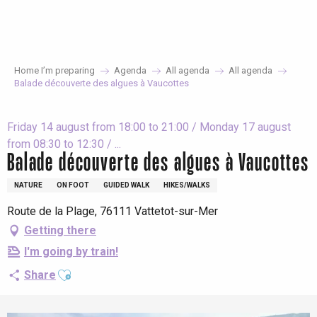
Aller
au
contenu
principal
Home I’m preparing
Agenda
All agenda
All agenda
Balade découverte des algues à Vaucottes
Friday 14 august from 18:00 to 21:00 / Monday 17 august
from 08:30 to 12:30 / ...
Balade découverte des algues à Vaucottes
NATURE
ON FOOT
GUIDED WALK
HIKES/WALKS
Route de la Plage, 76111 Vattetot-sur-Mer
Getting there
I'm going by train!
Ajouter aux favoris
Share