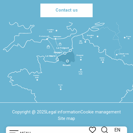
Contact us
Londres
3h30
Bruxelles
Portsmouth
Newhaven
Bonn
3h
5h
Lille
2h30
Le Tréport
Dieppe
Luxembourg
Beauvais
4h
Le Havre
1h
Reims
2h45
Rouen
Paris
1h30
Rennes
2h30
Tours
3h
Copyright @ 2025
Legal information
Cookie management
Site map
EN