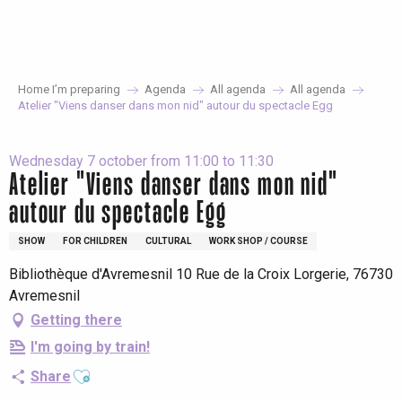
Aller
au
contenu
principal
Home I’m preparing
Agenda
All agenda
All agenda
Atelier "Viens danser dans mon nid" autour du spectacle Egg
Wednesday 7 october from 11:00 to 11:30
Atelier "Viens danser dans mon nid"
autour du spectacle Egg
SHOW
FOR CHILDREN
CULTURAL
WORK SHOP / COURSE
Bibliothèque d'Avremesnil 10 Rue de la Croix Lorgerie, 76730
Avremesnil
Getting there
I'm going by train!
Ajouter aux favoris
Share