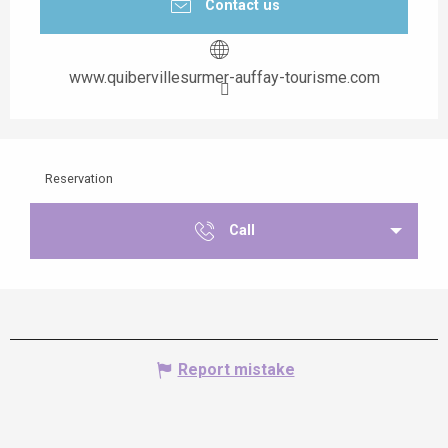
Contact us
www.quibervillesurmer-auffay-tourisme.com
Reservation
Call
Report mistake