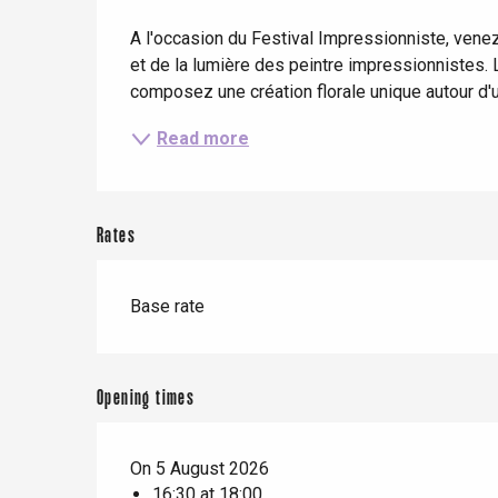
Description
When it rains
Restaurants with a
Cycling holidays
A l'occasion du Festival Impressionniste, venez 
view
et de la lumière des peintre impressionnistes. 
With children
composez une création florale unique autour d'un
Between friends
Read more
Le Tr
Eu
Rates
Criel-sur-Mer
Base rate
Blangy-s
Dieppe
Opening times
Offranville
t-Valery-en-Caux
On 5 August 2026
er
16:30 at 18:00