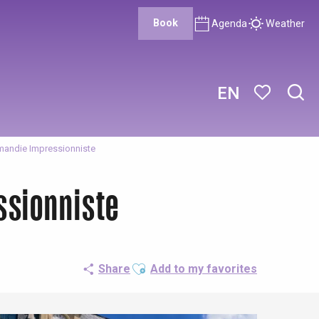
Book
Agenda
Weather
EN
Sear
Voir les favor
ormandie Impressionniste
ssionniste
Ajouter aux favoris
Share
Add to my favorites