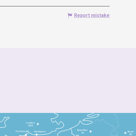
Report mistake
Londres
3h30
Bruxelles
Portsmouth
Newhaven
Bonn
3h
5h