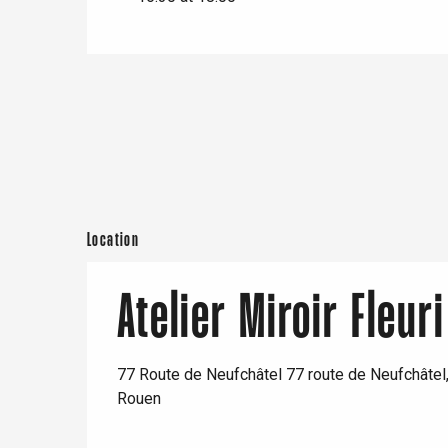
e
Neufchâtel-en-Bray
Doudeville
Val-de-Scie
etot
Forges-les-
Clères
Buchy
en-Seine
Location
Duclair
Rouen
Atelier Miroir Fleu
77 Route de Neufchâtel 77 route de Neufchâtel
Paris 1h30
Rouen