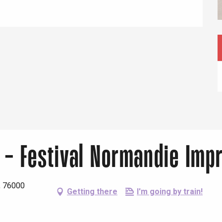
Eaux
ri - Festival Normandie Imp
, 76000
Getting there
I'm going by train!