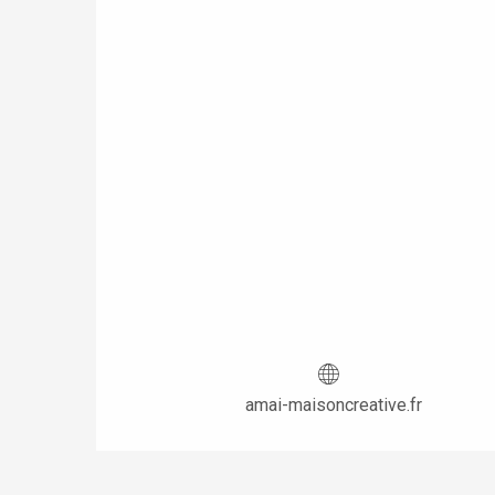
e
tay
amai-maisoncreative.fr