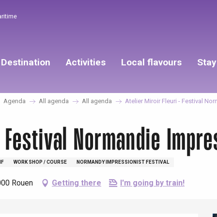
aritime
Destination
Activities
Local flavours
Stay
Agenda
All agenda
All agenda
Atelier Miroir Fleuri - Festival N
 - Festival Normandie Impre
IF
WORK SHOP / COURSE
NORMANDY IMPRESSIONIST FESTIVAL
6000 Rouen
Getting there
I'm going by train!