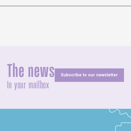
The news
Subscribe to our newsletter
In your mailbox