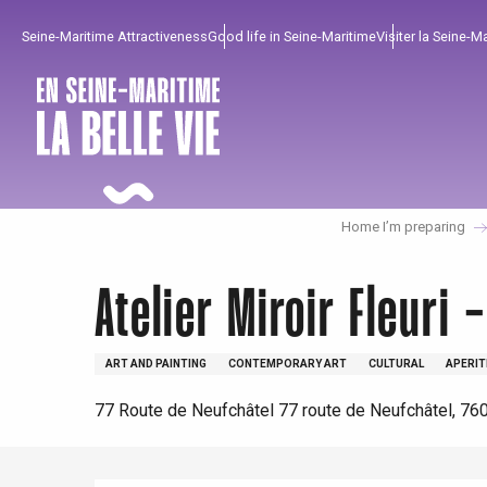
Aller
Seine-Maritime Attractiveness
Good life in Seine-Maritime
Visiter la Seine-M
au
contenu
principal
Home I’m preparing
Atelier Miroir Fleuri
ART AND PAINTING
CONTEMPORARY ART
CULTURAL
APERIT
To enjoy
Must-sees
From our region !
77 Route de Neufchâtel 77 route de Neufchâtel, 7
All agenda
Trendy places
Seaside breaks
Spring
Best brunches
Train trips