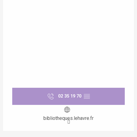
02 35 19 70
▒▒
bibliotheques.lehavre.fr