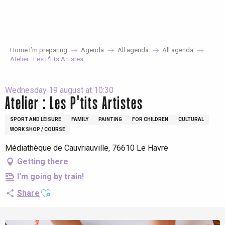
Aller
au
contenu
principal
Home I’m preparing
Agenda
All agenda
All agenda
Atelier : Les P'tits Artistes
Wednesday 19 august at 10:30
Atelier : Les P'tits Artistes
SPORT AND LEISURE
FAMILY
PAINTING
FOR CHILDREN
CULTURAL
WORK SHOP / COURSE
Médiathèque de Cauvriauville, 76610 Le Havre
Getting there
I'm going by train!
Ajouter aux favoris
Share