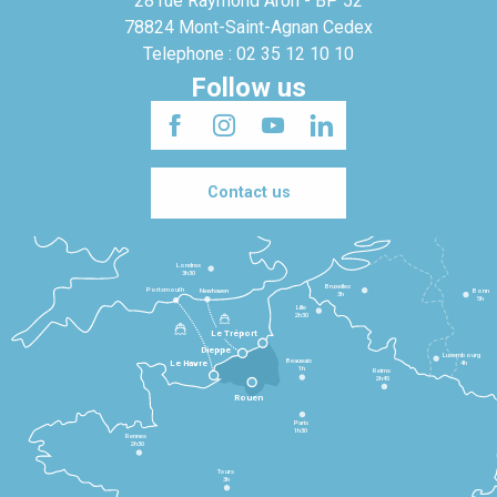
28 rue Raymond Aron - BP 52
78824 Mont-Saint-Agnan Cedex
Telephone : 02 35 12 10 10
Follow us
Contact us
Londres
3h30
Bruxelles
Portsmouth
Newhaven
Bonn
3h
5h
Lille
2h30
Le Tréport
Dieppe
Luxembourg
Beauvais
4h
Le Havre
1h
Reims
2h45
Rouen
Paris
1h30
Rennes
2h30
Tours
3h